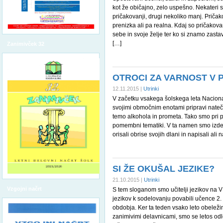
kot že običajno, zelo uspešno. Nekateri si
pričakovanji, drugi nekoliko manj. Priča
prenizka ali pa realna. Kdaj so pričakov
sebe in svoje želje ter ko si znamo zastavi
[…]
Zanimivček 32
OTROCI ZA VARNOST V
12.11.2015 |
Utrinki
V začetku vsakega šolskega leta Nacionaln
svojimi območnim enotami pripravi nateč
temo alkohola in prometa. Tako smo pri p
pomembni tematiki. V ta namen smo izdel
orisali obrise svojih dlani in napisali ali n
SI ŽE OKUŠAL JEZIKE?
21.10.2015 |
Utrinki
Vzgojni načrt
S tem sloganom smo učitelji jezikov na V
jezikov k sodelovanju povabili učence 2.
obdobja. Ker ta teden vsako leto obelež
zanimivimi delavnicami, smo se letos odlo