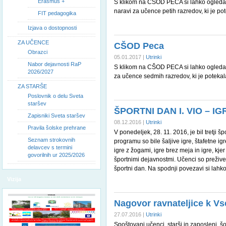
Erasmus +
S klikom na CŠOD PECA si lahko ogledate
naravi za učence petih razredov, ki je po
FIT pedagogika
Izjava o dostopnosti
ZA UČENCE
CŠOD Peca
Obrazci
05.01.2017 |
Utrinki
Nabor dejavnosti RaP
S klikom na CŠOD PECA si lahko ogledate
2026/2027
za učence sedmih razredov, ki je potek
ZA STARŠE
Poslovnik o delu Sveta
staršev
ŠPORTNI DAN I. VIO – I
Zapisniki Sveta staršev
08.12.2016 |
Utrinki
Pravila šolske prehrane
V ponedeljek, 28. 11. 2016, je bil tretji 
Seznam strokovnih
programu so bile šaljive igre, štafetne i
delavcev s termini
igre z žogami, igre brez meja in igre, kje
govorilnih ur 2025/2026
športnimi dejavnostmi. Učenci so prežive
športni dan. Na spodnji povezavi si lahko
Vizija
Nagovor ravnateljice k Vs
27.07.2016 |
Utrinki
Spoštovani učenci, starši in zaposleni, š