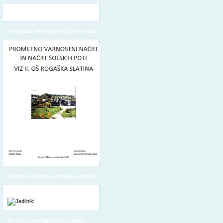
Prometno varnostni načrt in načrt
šolskih poti
Kodeks etičnega ravnanja odraslih
Turizmu pomaga lastna glava