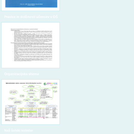
Pravice in dolžnosti učencev v OŠ
Organizacijska shema
Naš šolski koledar