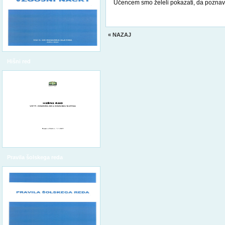
Učencem smo želeli pokazati, da poznav
« NAZAJ
Hišni red
Pravila šolskega reda