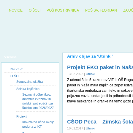
NOVICE
O ŠOLI
POŠ KOSTRIVNICA
POŠ SV. FLORIJAN
ZA U
Arhiv objav za ‘Utrinki’
Vsebine
Projekt EKO paket in Naša
NOVICE
13.02.2022 |
Utrinki
O ŠOLI
Z učenci 3. in 5. razredov VIZ II. OŠ Rog
Svetovalna služba
paket in Naša mala knjižnica zopet ustv
Šolska knjižnica
(kartonska embalaža za mleko in sokove)
Seznami učbenikov,
prijazna vozila sedanjosti in prihodnosti 
delovnih zvezkov in
krave mlekarice in grafike na temo gozd 
šolskih potrebščin za
šolsko leto 2026/2027
Projekti
CŠOD Peca – Zimska šola 
Inovativna učna okolja
podprta z IKT
10.01.2017 |
Utrinki