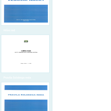
Hišni red
Pravila šolskega reda