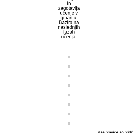
in
zagotavlja
učenje v
gibanju.
Bazira na
naslednjih
fazah
učenja:
Vse pravice so pridr