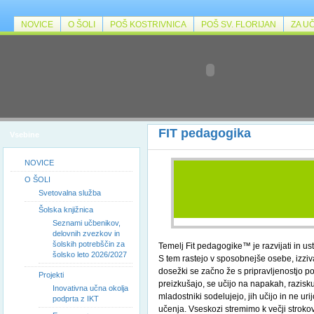
NOVICE
O ŠOLI
POŠ KOSTRIVNICA
POŠ SV. FLORIJAN
ZA U
FIT pedagogika
Vsebine
NOVICE
O ŠOLI
Svetovalna služba
Šolska knjižnica
Seznami učbenikov,
delovnih zvezkov in
šolskih potrebščin za
Temelj Fit pedagogike™ je razvijati in ustv
šolsko leto 2026/2027
S tem rastejo v sposobnejše osebe, izzivaj
dosežki se začno že s pripravljenostjo 
Projekti
preizkušajo, se učijo na napakah, raziskuj
Inovativna učna okolja
mladostniki sodelujejo, jih učijo in ne ur
podprta z IKT
učenja. Vseskozi stremimo k večji strokov