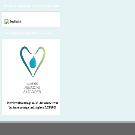
Kodeks etičnega ravnanja odraslih
Turizmu pomaga lastna glava