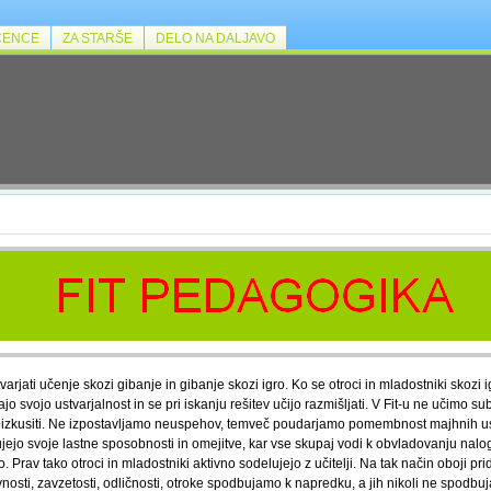
ČENCE
ZA STARŠE
DELO NA DALJAVO
arjati učenje skozi gibanje in gibanje skozi igro. Ko se otroci in mladostniki skozi ig
o svojo ustvarjalnost in se pri iskanju rešitev učijo razmišljati. V Fit-u ne učimo su
poizkusiti. Ne izpostavljamo neuspehov, temveč poudarjamo pomembnost majhnih us
ejo svoje lastne sposobnosti in omejitve, kar vse skupaj vodi k obvladovanju nalog. Fi
ijo. Prav tako otroci in mladostniki aktivno sodelujejo z učitelji. Na tak način oboji 
nosti, zavzetosti, odličnosti, otroke spodbujamo k napredku, a jih nikoli ne spodbuj