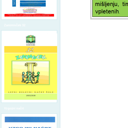
Zanimivček 32
Vzgojni načrt