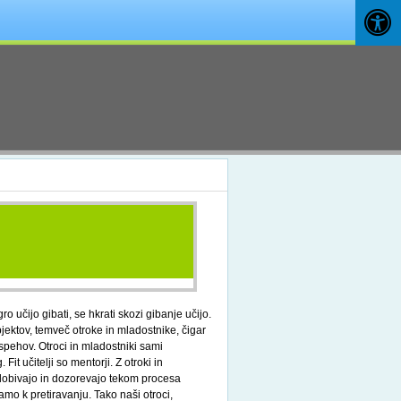
ro učijo gibati, se hkrati skozi gibanje učijo.
bjektov, temveč otroke in mladostnike, čigar
pehov. Otroci in mladostniki sami
t učitelji so mentorji. Z otroki in
pridobivajo in dozorevajo tekom procesa
amo k pretiravanju. Tako naši otroci,