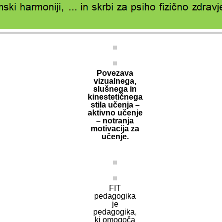
Povezava
vizualnega,
slušnega in
kinestetičnega
stila učenja –
aktivno učenje
– notranja
motivacija za
učenje.
FIT
pedagogika
je
pedagogika,
ki omogoča