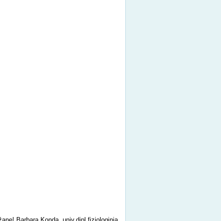
žane! Barbara Konda, univ.dipl.fiziologinja