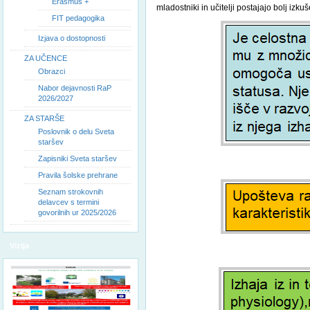
Erasmus +
mladostniki in učitelji postajajo bolj i
FIT pedagogika
Izjava o dostopnosti
ZA UČENCE
Obrazci
Nabor dejavnosti RaP
2026/2027
ZA STARŠE
Poslovnik o delu Sveta
staršev
Zapisniki Sveta staršev
Pravila šolske prehrane
Seznam strokovnih
delavcev s termini
govorilnih ur 2025/2026
Vizija