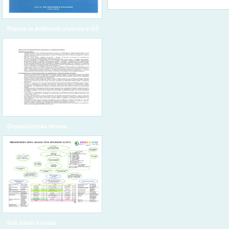
Pravice in dolžnosti učencev v OŠ
Organizacijska shema
Naš šolski koledar