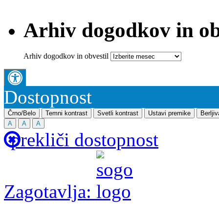
Arhiv dogodkov in ob
Arhiv dogodkov in obvestil
Dostopnost
Črno/Belo
Temni kontrast
Svetli kontrast
Ustavi premike
Berlji
A
A
A
prekliči dostopnost
Zagotavlja: