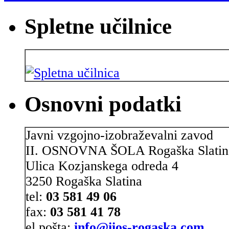
Spletne učilnice
Osnovni podatki
Javni vzgojno-izobraževalni zavod
II. OSNOVNA ŠOLA Rogaška Slatin
Ulica Kozjanskega odreda 4
3250 Rogaška Slatina
tel:
03 581 49 06
fax:
03 581 41 78
el.pošta:
info@iios-rogaska.com