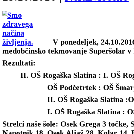
V ponedeljek, 24.10.2016,
medobčinsko tekmovanje Superšolar v k
Rezultati:
II. OŠ Rogaška Slatina : I. OŠ Rog
OŠ Podčetrtek : OŠ Šmarje
II. OŠ Rogaška Slatina :O
I. OŠ Rogaška Slatina : O
Strelci naše šole: Osek Grega 3 točke, S
Napotnik 18, Osek Aljaž 28, Kolar 14, 