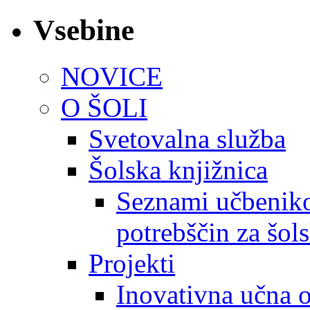
Vsebine
NOVICE
O ŠOLI
Svetovalna služba
Šolska knjižnica
Seznami učbeniko
potrebščin za šol
Projekti
Inovativna učna 