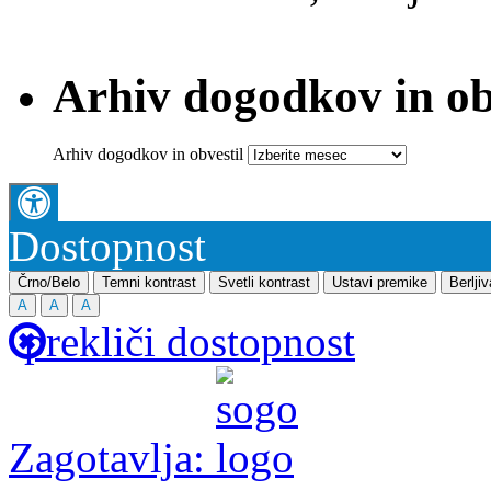
Arhiv dogodkov in ob
Arhiv dogodkov in obvestil
Dostopnost
Črno/Belo
Temni kontrast
Svetli kontrast
Ustavi premike
Berlji
A
A
A
prekliči dostopnost
Zagotavlja: