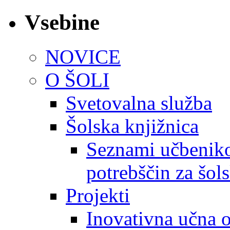
Vsebine
NOVICE
O ŠOLI
Svetovalna služba
Šolska knjižnica
Seznami učbeniko
potrebščin za šol
Projekti
Inovativna učna 