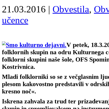
21.03.2016 |
Obvestila
,
Obve
učence
V petek, 18.3.2
folklornih skupin na odru Kulturnega c
folklorni skupini naše šole, OFS Spomin
Kostrivnica.
Mladi folklorniki so se z večglasnim lj
plesom kakovostno predstavili v odrski
kresno noč«.
Iskrena zahvala za trud ter prizadeva
skupin in spremljevalcem na instrume