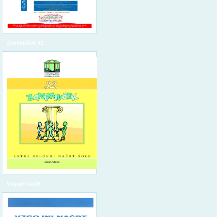
Zanimivček 32
Vzgojni načrt