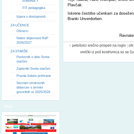
Erasmus +
Plavčak.
FIT pedagogika
Iskrene čestitke učenkam za dosežen r
Izjava o dostopnosti
Branki Unverdorben.
ZA UČENCE
Obrazci
Ravnatel
Nabor dejavnosti RaP
2026/2027
«
petošolci srečno prispeli na roglo
|
ofs
ZA STARŠE
vrelčki iz poš kostrivnica so se č
Poslovnik o delu Sveta
staršev
Zapisniki Sveta staršev
Pravila šolske prehrane
Seznam strokovnih
delavcev s termini
govorilnih ur 2025/2026
Vizija