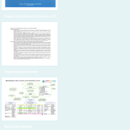
Pravice in dolžnosti učencev v OŠ
Organizacijska shema
Naš šolski koledar