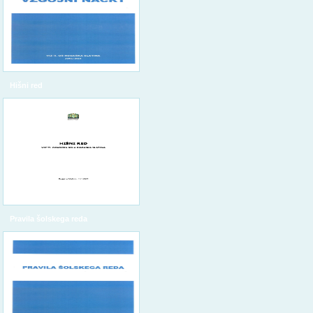
Hišni red
Pravila šolskega reda