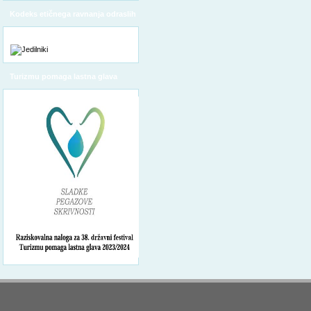
Kodeks etičnega ravnanja odraslih
Turizmu pomaga lastna glava