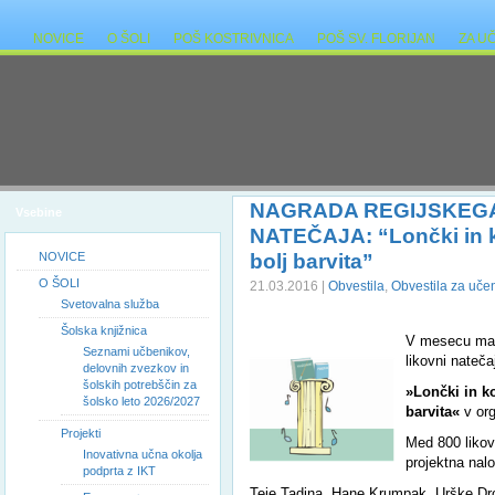
NOVICE
O ŠOLI
POŠ KOSTRIVNICA
POŠ SV. FLORIJAN
ZA U
NAGRADA REGIJSKEG
Vsebine
NATEČAJA: “Lončki in ko
NOVICE
bolj barvita”
O ŠOLI
21.03.2016 |
Obvestila
,
Obvestila za uče
Svetovalna služba
Šolska knjižnica
V mesecu marc
Seznami učbenikov,
likovni nateč
delovnih zvezkov in
šolskih potrebščin za
»Lončki in ko
šolsko leto 2026/2027
barvita«
v org
Projekti
Med 800 likovn
Inovativna učna okolja
projektna nal
podprta z IKT
Teje Tadina, Hane Krumpak, Urške Dro