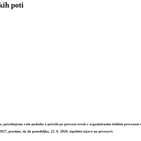
kih poti
ov, potrebujemo vaše podatke o potrebi po prevozu otrok z organiziranim šolskim prevozom 
2027, prosimo, da do ponedeljka, 22. 6. 2026, izpolnite izjavo na povezavi: