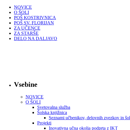
NOVICE
O ŠOLI
POŠ KOSTRIVNICA
POŠ SV. FLORIJAN
ZA UČENCE
ZA STARŠE
DELO NA DALJAVO
Vsebine
NOVICE
O ŠOLI
Svetovalna služba
Šolska knjižnica
Seznami učbenikov, delovnih zvezkov in šol
Projekti
Inovativna učna okolja podprta z IKT