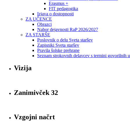
Erasmus +
FIT pedagogika
Izjava o dostopnosti
ZA UČENCE
Obrazci
Nabor dejavnosti RaP 2026/2027
ZA STARŠE
Poslovnik o delu Sveta staršev
Zapisniki Sveta staršev
Pravila šolske prehrane
Seznam strokovnih delavcev s termini govorilnih 
Vizija
Zanimivček 32
Vzgojni načrt