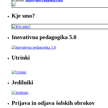
el.pošta:
info@iios-rogaska.com
Kje smo?
Inovativna pedagogika 5.0
Utrinki
Jedilniki
Prijava in odjava šolskih obrokov