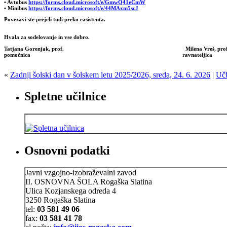
• Avtobus
https://forms.cloud.microsoft/e/GmwQ41eCmW
• Minibus
https://forms.cloud.microsoft/e/44MAxm5scJ
Povezavi ste prejeli tudi preko easistenta.
Hvala za sodelovanje in vse dobro.
Tatjana Gorenjak, prof. Milena Vreš, prof
pomočnica ravnateljica
«
Zadnji šolski dan v šolskem letu 2025/2026, sreda, 24. 6. 2026
|
Učb
Spletne učilnice
Osnovni podatki
Javni vzgojno-izobraževalni zavod
II. OSNOVNA ŠOLA Rogaška Slatina
Ulica Kozjanskega odreda 4
3250 Rogaška Slatina
tel:
03 581 49 06
fax:
03 581 41 78