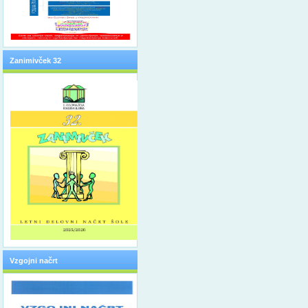
Zanimivček 32
Vzgojni načrt