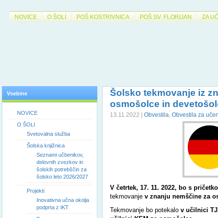
NOVICE
O ŠOLI
POŠ KOSTRIVNICA
POŠ SV. FLORIJAN
ZA U
Šolsko tekmovanje iz z
Vsebine
osmošolce in devetošol
NOVICE
13.11.2022 |
Obvestila
,
Obvestila za uče
O ŠOLI
Svetovalna služba
Šolska knjižnica
Seznami učbenikov,
delovnih zvezkov in
šolskih potrebščin za
šolsko leto 2026/2027
V četrtek, 17. 11. 2022, bo s pričet
Projekti
tekmovanje
v
znanju nemščine za o
Inovativna učna okolja
podprta z IKT
Tekmovanje bo potekalo
v učilnici T