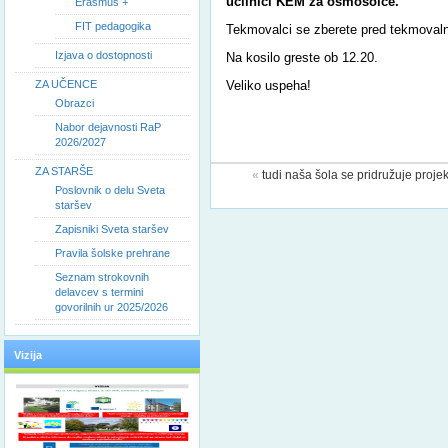
učilnici KEM za osmošolce.
Erasmus +
FIT pedagogika
Tekmovalci se zberete pred tekmovalno
Izjava o dostopnosti
Na kosilo greste ob 12.20.
ZA UČENCE
Veliko uspeha!
Obrazci
Nabor dejavnosti RaP
2026/2027
ZA STARŠE
«
tudi naša šola se pridružuje projek
Poslovnik o delu Sveta
staršev
Zapisniki Sveta staršev
Pravila šolske prehrane
Seznam strokovnih
delavcev s termini
govorilnih ur 2025/2026
Vizija