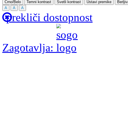
Črno/Belo
Temni kontrast
Svetli kontrast
Ustavi premike
Berlji
A
A
A
prekliči dostopnost
Zagotavlja: