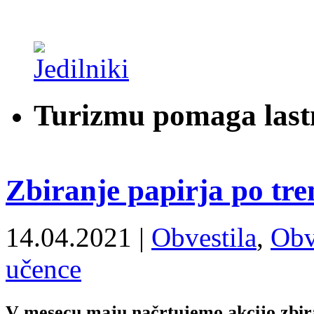
Turizmu pomaga last
Zbiranje papirja po tre
14.04.2021 |
Obvestila
,
Obve
učence
V mesecu maju načrtujemo akcijo zbiran