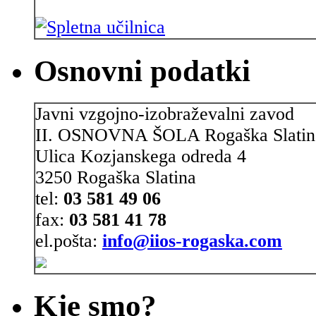
Osnovni podatki
Javni vzgojno-izobraževalni zavod
II. OSNOVNA ŠOLA Rogaška Slatin
Ulica Kozjanskega odreda 4
3250 Rogaška Slatina
tel:
03 581 49 06
fax:
03 581 41 78
el.pošta:
info@iios-rogaska.com
Kje smo?