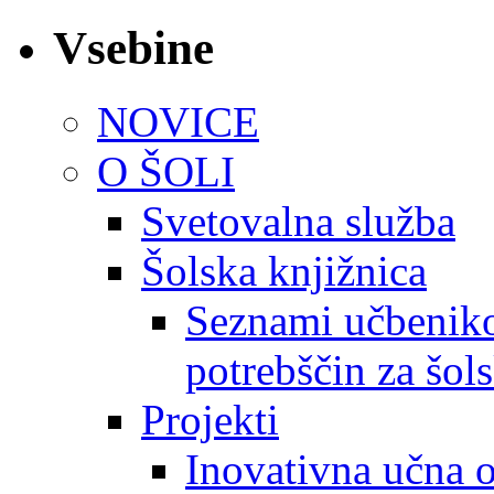
Vsebine
NOVICE
O ŠOLI
Svetovalna služba
Šolska knjižnica
Seznami učbeniko
potrebščin za šol
Projekti
Inovativna učna 