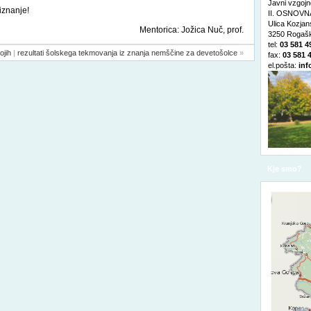
Javni vzgojn
iznanje!
II. OSNOVNA
Ulica Kozja
ca: Jožica Nuč, prof.
3250 Rogašk
tel:
03 581 4
ojih
|
rezultati šolskega tekmovanja iz znanja nemščine za devetošolce
»
fax:
03 581 
el.pošta:
inf
Kje smo?