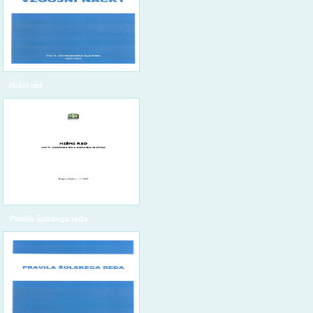
Hišni red
Pravila šolskega reda