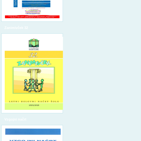
Zanimivček 32
Vzgojni načrt