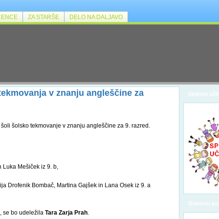
ČENCE
ZA STARŠE
DELO NA DALJAVO
 tekmovanja v znanju angleščine za
Spletne učil
i šoli šolsko tekmovanje v znanju angleščine za 9. razred.
 Luka Mešiček iz 9. b,
ija Drofenik Bombač, Martina Gajšek in Lana Osek iz 9. a
Osnovni po
, se bo udeležila
Tara Zarja Prah
.