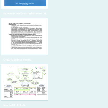
Pravice in dolžnosti učencev v OŠ
Organizacijska shema
Naš šolski koledar