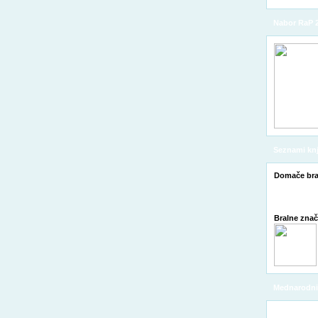
Nabor RaP 
Seznami knj
Domače bra
Bralne zna
Mednarodni 