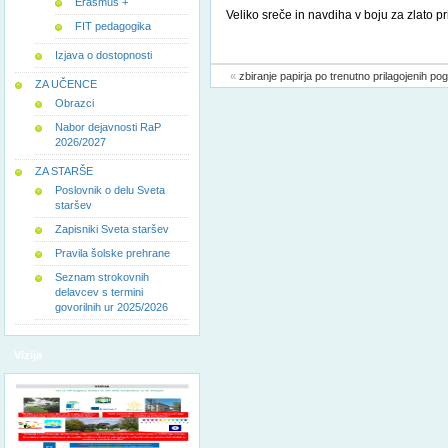
Erasmus +
Veliko sreče in navdiha v boju za zlato pr
FIT pedagogika
Mentori
Izjava o dostopnosti
«
zbiranje papirja po trenutno prilagojenih pog
ZA UČENCE
Obrazci
Nabor dejavnosti RaP
2026/2027
ZA STARŠE
Poslovnik o delu Sveta
staršev
Zapisniki Sveta staršev
Pravila šolske prehrane
Seznam strokovnih
delavcev s termini
govorilnih ur 2025/2026
Vizija