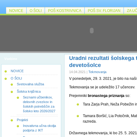
NOVICE
O ŠOLI
POŠ KOSTRIVNICA
POŠ SV. FLORIJAN
ZA U
Uradni rezultati šolskega
Vsebine
devetošolce
NOVICE
14.04.2021 |
Tekmovanja
O ŠOLI
V ponedeljek, 29. 3. 2021, je bilo na naš
Svetovalna služba
Tekmovanja se je udeležilo 17 učencev.
Šolska knjižnica
Prejemniki
bronastega priznanja
so:
Seznami učbenikov,
delovnih zvezkov in
Tara Zarja Prah, Neža Pobežin in
šolskih potrebščin za
šolsko leto 2026/2027
Tamara Boršić, Lia Potočnik, Mat
Projekti
razreda.
Inovativna učna okolja
podprta z IKT
Državnega tekmovanja, ki bo 25. 5. 2021