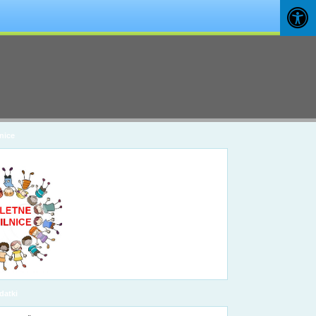
nice
datki