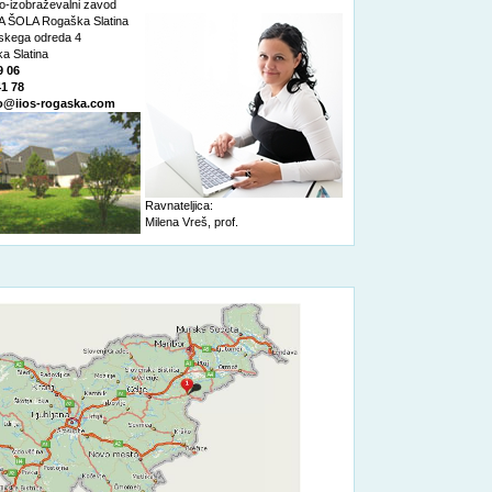
o-izobraževalni zavod
 ŠOLA Rogaška Slatina
nskega odreda 4
a Slatina
9 06
41 78
o@iios-rogaska.com
Ravnateljica:
Milena Vreš, prof.