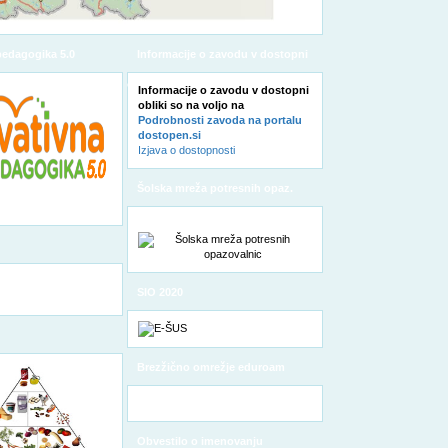
pedagogika 5.0
Informacije o zavodu v dostopni
obliki
Informacije o zavodu v dostopni
obliki so na voljo na
Podrobnosti zavoda na portalu
dostopen.si
Izjava o dostopnosti
Šolska mreža potresnih opaz.
SIO 2020
Brezžično omrežje eduroam
Obvestilo o imenovanju