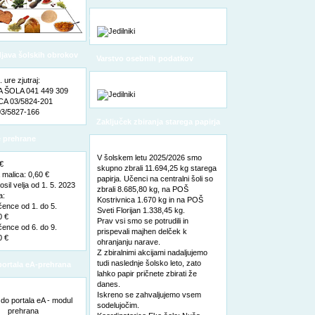
pooblaščene osebe za varstvo
osebnih podatkov
odjava šolskih obrokov
Varstvo osebnih podatkov
ure zjutraj:
ŠOLA 041 449 309
A 03/5824-201
3/5827-166
Zaključek zbiranja starega papirja
 prehrane
V šolskem letu 2025/2026 smo
 €
skupno zbrali 11.694,25 kg starega
malica: 0,60 €
papirja. Učenci na centralni šoli so
sil velja od 1. 5. 2023
zbrali 8.685,80 kg, na POŠ
a:
Kostrivnica 1.670 kg in na POŠ
čence od 1. do 5.
Sveti Florijan 1.338,45 kg.
0 €
Prav vsi smo se potrudili in
čence od 6. do 9.
prispevali majhen delček k
0 €
ohranjanju narave.
Z zbiralnimi akcijami nadaljujemo
tudi naslednje šolsko leto, zato
ortala eA-prehrana
lahko papir pričnete zbirati že
danes.
Iskreno se zahvaljujemo vsem
sodelujočim.