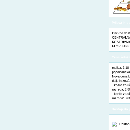
Prijava in 
Dnevno do 8. 
CENTRALNA 
KOSTRIVNIC
FLORIJAN 0
Cena šolske
malica: 1,10
popoldanska 
Nova cena ko
dalje in znaš
- kosilo za u
razreda: 2,8
- kosilo za u
razreda: 3,0
Dostop do p