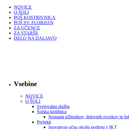
NOVICE
O ŠOLI
POŠ KOSTRIVNICA
POŠ SV. FLORIJAN
ZA UČENCE
ZA STARŠE
DELO NA DALJAVO
Vsebine
NOVICE
O ŠOLI
Svetovalna služba
Šolska knjižnica
Seznami učbenikov, delovnih zvezkov in šol
Projekti
Inovativna učna okolja podprta z IKT