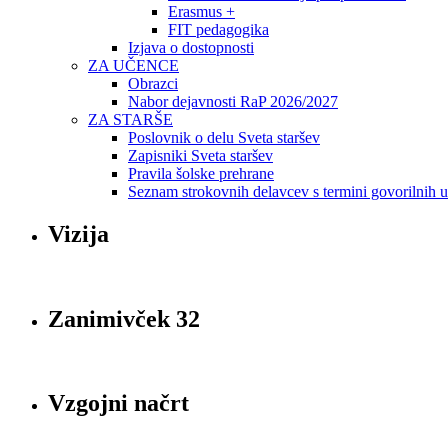
Erasmus +
FIT pedagogika
Izjava o dostopnosti
ZA UČENCE
Obrazci
Nabor dejavnosti RaP 2026/2027
ZA STARŠE
Poslovnik o delu Sveta staršev
Zapisniki Sveta staršev
Pravila šolske prehrane
Seznam strokovnih delavcev s termini govorilnih 
Vizija
Zanimivček 32
Vzgojni načrt