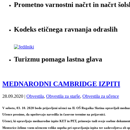
Prometno varnostni načrt in načrt šols
Kodeks etičnega ravnanja odraslih
Turizmu pomaga lastna glava
MEDNARODNI CAMBRIDGE IZPITI
28.09.2020 |
Obvestila
,
Obvestila za starše
,
Obvestila za učence
V
soboto, 03. 10. 2020
bodo prijavljeni učenci
na II. OŠ Rogaška Slatina
opravljali medn
Učence prosimo, da upoštevajo navodila in časovne termine na prijavnici.
Učenci, ki opravljajo mednarodne izpite KET in PET, prinesejo tudi svoje osebne dokumen
Mentorice želimo vsem učencem veliko uspeha pri opravljanju izpita ter zadovoljstva ob spo