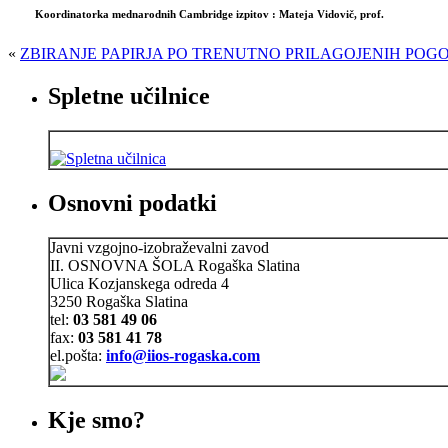
Koordinatorka mednarodnih Cambridge izpitov : Mateja Vidovič, prof.
«
ZBIRANJE PAPIRJA PO TRENUTNO PRILAGOJENIH POGO
Spletne učilnice
Osnovni podatki
Javni vzgojno-izobraževalni zavod
II. OSNOVNA ŠOLA Rogaška Slatina
Ulica Kozjanskega odreda 4
3250 Rogaška Slatina
tel:
03 581 49 06
fax:
03 581 41 78
el.pošta:
info@iios-rogaska.com
Kje smo?