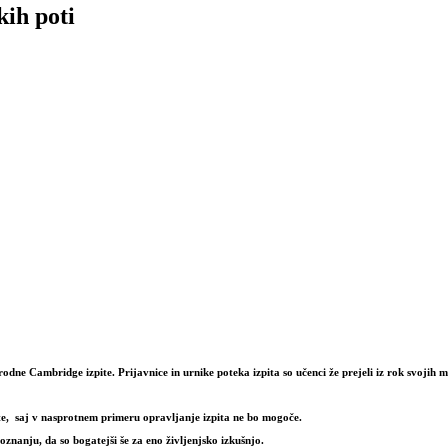
kih poti
arodne
Cambridge izpite
. Prijavnice in urnike poteka izpita so učenci že prejeli iz rok svojih 
te, saj v nasprotnem primeru opravljanje izpita ne bo mogoče.
znanju, da so bogatejši še za eno življenjsko izkušnjo.