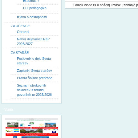
Erasmus +
«
odlok vlade rs o nošenju mask
|
zbiranje p
FIT pedagogika
Izjava o dostopnosti
ZA UČENCE
Obrazci
Nabor dejavnosti RaP
2026/2027
ZA STARŠE
Poslovnik o delu Sveta
staršev
Zapisniki Sveta staršev
Pravila šolske prehrane
Seznam strokovnih
delavcev s termini
govorilnih ur 2025/2026
Vizija