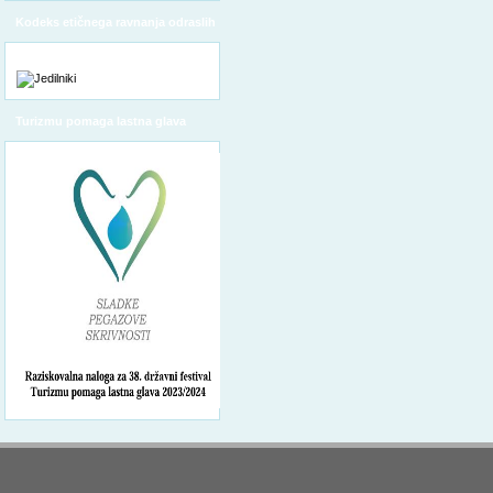
Kodeks etičnega ravnanja odraslih
Turizmu pomaga lastna glava