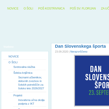
NOVICE
O ŠOLI
POŠ KOSTRIVNICA
POŠ SV. FLORIJAN
ZA U
Dan Slovenskega športa
Vsebine
23.09.2020 |
Nerazvrščeno
NOVICE
O ŠOLI
Svetovalna služba
Šolska knjižnica
Seznami učbenikov,
delovnih zvezkov in
šolskih potrebščin za
šolsko leto 2026/2027
Projekti
Inovativna učna okolja
podprta z IKT