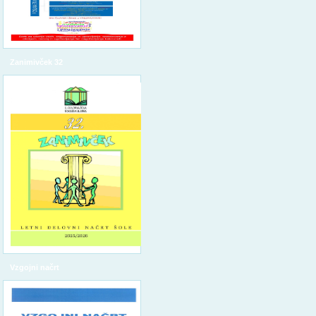
Zanimivček 32
Vzgojni načrt