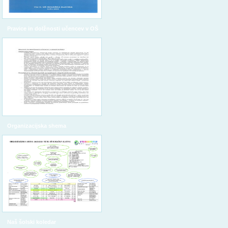
Pravice in dolžnosti učencev v OŠ
Organizacijska shema
Naš šolski koledar