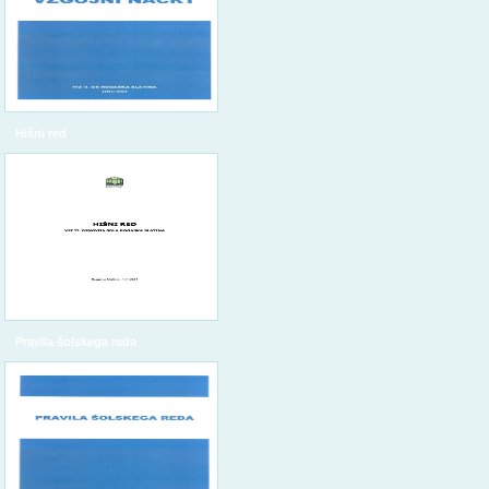
Hišni red
Pravila šolskega reda