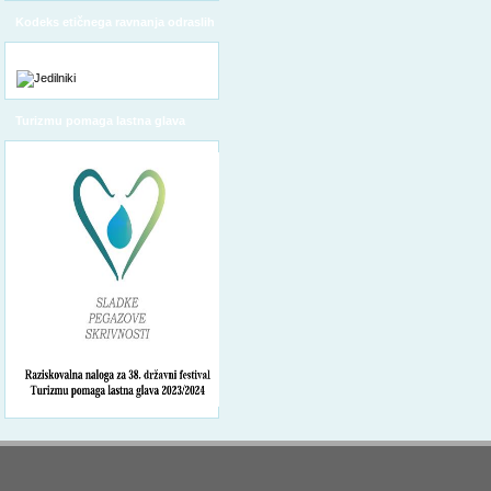
Kodeks etičnega ravnanja odraslih
Turizmu pomaga lastna glava