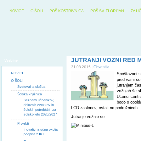
NOVICE
O ŠOLI
POŠ KOSTRIVNICA
POŠ SV. FLORIJAN
ZA U
JUTRANJI VOZNI RED 
Vsebine
31.08.2015 |
Obvestila
NOVICE
Spoštovani s
pred vami so 
O ŠOLI
jutranjem čas
Svetovalna služba
vožnjah še sl
Šolska knjižnica
Učenci centra
Seznami učbenikov,
bodo o opold
delovnih zvezkov in
LCD zaslonov, ostali na podružnicah.
šolskih potrebščin za
šolsko leto 2026/2027
Jutranje vožnje so:
Projekti
Inovativna učna okolja
podprta z IKT