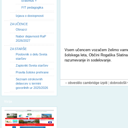
Erasmus +
FIT pedagogika
Izjava o dostopnosti
ZA UČENCE
Obrazci
Nabor dejavnosti RaP
2026/2027
ZA STARŠE
Vsem učencem vozačem želimo varno 
Poslovnik o delu Sveta
šolskega leta, Občini Rogaška Slatin
staršev
razumevanje in sodelovanje.
Zapisniki Sveta staršev
Pravila šolske prehrane
Seznam strokovnih
«
obvestilo cambridge izpiti
|
dobrodošli
delavcev s termini
govorilnih ur 2025/2026
Vizija