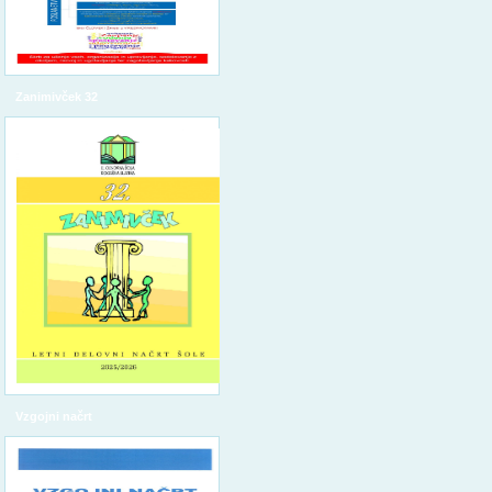
Zanimivček 32
Vzgojni načrt