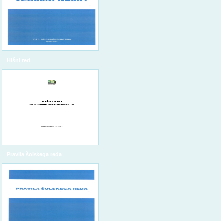
Hišni red
Pravila šolskega reda