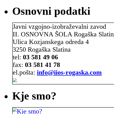
Osnovni podatki
Javni vzgojno-izobraževalni zavod
II. OSNOVNA ŠOLA Rogaška Slatin
Ulica Kozjanskega odreda 4
3250 Rogaška Slatina
tel:
03 581 49 06
fax:
03 581 41 78
el.pošta:
info@iios-rogaska.com
Kje smo?