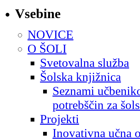
Vsebine
NOVICE
O ŠOLI
Svetovalna služba
Šolska knjižnica
Seznami učbeniko
potrebščin za šol
Projekti
Inovativna učna 