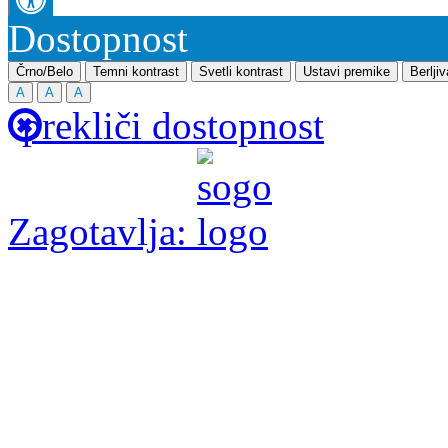
Dostopnost
Črno/Belo
Temni kontrast
Svetli kontrast
Ustavi premike
Berlji
A
A
A
prekliči dostopnost
Zagotavlja: