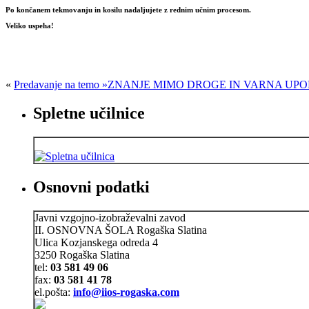
Po končanem tekmovanju in kosilu nadaljujete z rednim učnim procesom.
Veliko uspeha!
«
Predavanje na temo »ZNANJE MIMO DROGE IN VARNA UPOR
Spletne učilnice
Osnovni podatki
Javni vzgojno-izobraževalni zavod
II. OSNOVNA ŠOLA Rogaška Slatina
Ulica Kozjanskega odreda 4
3250 Rogaška Slatina
tel:
03 581 49 06
fax:
03 581 41 78
el.pošta:
info@iios-rogaska.com