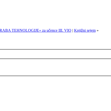
ABA TEHNOLOGIJE« za učence III. VIO
|
Knjižni sejem
»