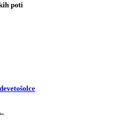
kih poti
devetošolce
lce.