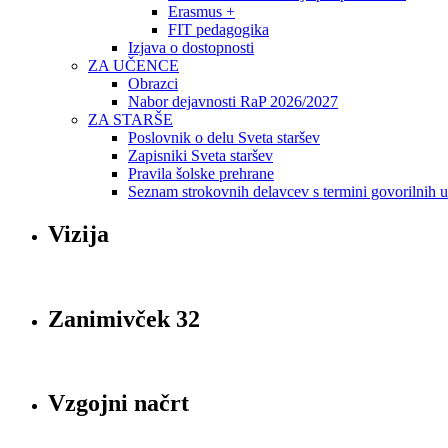
Erasmus +
FIT pedagogika
Izjava o dostopnosti
ZA UČENCE
Obrazci
Nabor dejavnosti RaP 2026/2027
ZA STARŠE
Poslovnik o delu Sveta staršev
Zapisniki Sveta staršev
Pravila šolske prehrane
Seznam strokovnih delavcev s termini govorilnih 
Vizija
Zanimivček 32
Vzgojni načrt