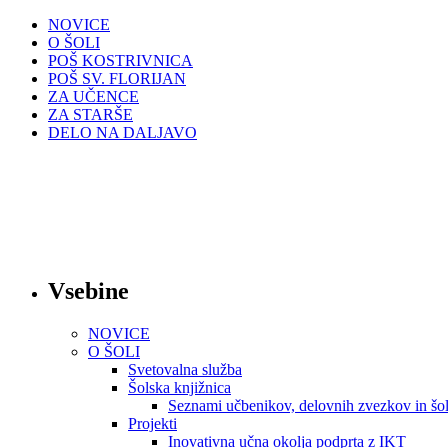
NOVICE
O ŠOLI
POŠ KOSTRIVNICA
POŠ SV. FLORIJAN
ZA UČENCE
ZA STARŠE
DELO NA DALJAVO
Vsebine
NOVICE
O ŠOLI
Svetovalna služba
Šolska knjižnica
Seznami učbenikov, delovnih zvezkov in šol
Projekti
Inovativna učna okolja podprta z IKT