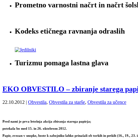
Prometno varnostni načrt in načrt šols
Kodeks etičnega ravnanja odraslih
Turizmu pomaga lastna glava
EKO OBVESTILO – zbiranje starega papi
22.10.2012 |
Obvestila
,
Obvestila za starše
,
Obvestila za učence
Pred nami je
prva letošnja akcija zbiranja starega papirja
;
potekala bo
med 15. in 26. oktobrom 2012
.
Papir, zvezan v snopke, boste k zabojniku lahko prinašali ob torkih in petkih (16., 19., 23. 