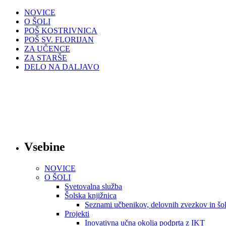
NOVICE
O ŠOLI
POŠ KOSTRIVNICA
POŠ SV. FLORIJAN
ZA UČENCE
ZA STARŠE
DELO NA DALJAVO
Vsebine
NOVICE
O ŠOLI
Svetovalna služba
Šolska knjižnica
Seznami učbenikov, delovnih zvezkov in šol
Projekti
Inovativna učna okolja podprta z IKT