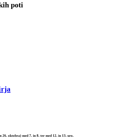
kih poti
rja
in 26. oktobra) med 7. in 8. ter med 12. in 13. uro.