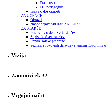
Erasmus +
FIT pedagogika
Izjava o dostopnosti
ZA UČENCE
Obrazci
Nabor dejavnosti RaP 2026/2027
ZA STARŠE
Poslovnik o delu Sveta staršev
Zapisniki Sveta staršev
Pravila šolske prehrane
Seznam strokovnih delavcev s termini govorilnih 
Vizija
Zanimivček 32
Vzgojni načrt