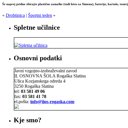
Še naprej pridno zbirajte plastične zamaške (tudi letos za Simona), baterije, kartuše, tone
«
Drobtinica
|
Športni teden
»
Spletne učilnice
Osnovni podatki
Javni vzgojno-izobraževalni zavod
II. OSNOVNA ŠOLA Rogaška Slatina
Ulica Kozjanskega odreda 4
3250 Rogaška Slatina
tel:
03 581 49 06
fax:
03 581 41 78
el.pošta:
info@iios-rogaska.com
Kje smo?