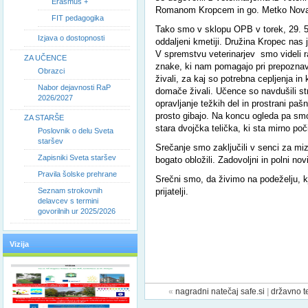
Erasmus +
Romanom Kropcem in go. Metko Novak,
FIT pedagogika
Tako smo v sklopu OPB v torek, 29. 5. 
Izjava o dostopnosti
oddaljeni kmetiji. Družina Kropec nas j
V spremstvu veterinarjev smo videli r
ZA UČENCE
znake, ki nam pomagajo pri prepoznav
Obrazci
živali, za kaj so potrebna cepljenja in 
Nabor dejavnosti RaP
domače živali. Učence so navdušili stro
2026/2027
opravljanje težkih del in prostrani pašn
prosto gibajo. Na koncu ogleda pa sm
ZA STARŠE
stara dvojčka telička, ki sta mirno poč
Poslovnik o delu Sveta
staršev
Srečanje smo zaključili v senci za mizo
Zapisniki Sveta staršev
bogato obložili. Zadovoljni in polni novi
Pravila šolske prehrane
Srečni smo, da živimo na podeželju, kj
Seznam strokovnih
prijatelji.
delavcev s termini
govorilnih ur 2025/2026
Vizija
«
nagradni natečaj safe.si
|
državno te