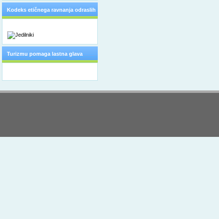
Kodeks etičnega ravnanja odraslih
Turizmu pomaga lastna glava