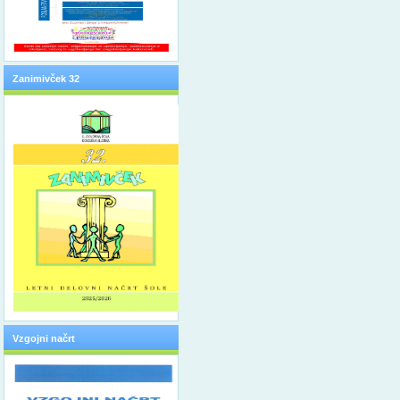
Zanimivček 32
Vzgojni načrt