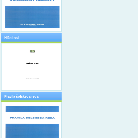
Hišni red
Pravila šolskega reda