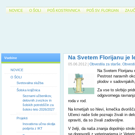
NOVICE
O ŠOLI
POŠ KOSTRIVNICA
POŠ SV. FLORIJAN
ZA U
Na Svetem Florijanu je 
Vsebine
05.06.2012 |
Obvestila za starše
,
Obvesti
NOVICE
Na Svetem Florijanu n
Pestrost naravnih oko
O ŠOLI
plodov v sadovnjakih, 
Svetovalna služba
Za vse to skrbijo prid
Šolska knjižnica
odgovornega ravnanja
Seznami učbenikov,
delovnih zvezkov in
roda v rod.
šolskih potrebščin za
Na kmetijah so hlevi, kmečka dvorišča 
šolsko leto 2026/2027
Učenci naše šole poznajo živali in de
Projekti
opraviti, da so živali zadovoljne.
Inovativna učna okolja
V želji, da naša znanja dopolnijo strok
podprta z IKT
se dogovorili z veterinarjema iz Veter