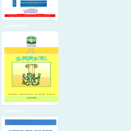
Zanimivček 32
Vzgojni načrt