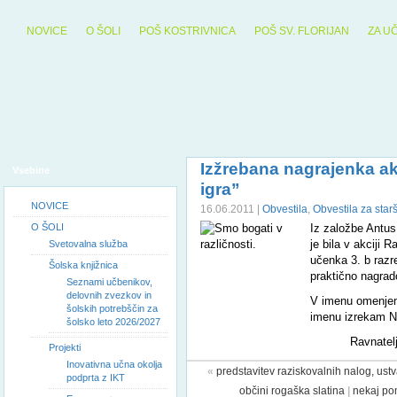
NOVICE
O ŠOLI
POŠ KOSTRIVNICA
POŠ SV. FLORIJAN
ZA U
Izžrebana nagrajenka ak
Vsebine
igra”
NOVICE
16.06.2011 |
Obvestila
,
Obvestila za star
O ŠOLI
Iz založbe Antus
je bila v akciji 
Svetovalna služba
učenka 3. b raz
Šolska knjižnica
praktično nagrad
Seznami učbenikov,
delovnih zvezkov in
V imenu omenjen
šolskih potrebščin za
imenu izrekam Ni
šolsko leto 2026/2027
Ravnatelj
Projekti
Inovativna učna okolja
«
predstavitev raziskovalnih nalog, ust
podprta z IKT
občini rogaška slatina
|
nekaj pom