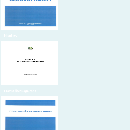
Hišni red
Pravila šolskega reda