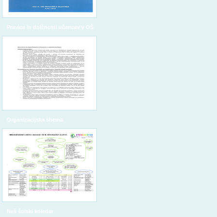
Pravice in dolžnosti učencev v OŠ
Organizacijska shema
Naš šolski koledar