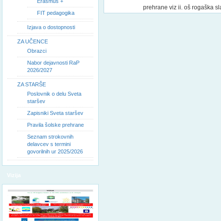
Erasmus +
prehrane viz ii. oš rogaška sla
FIT pedagogika
Izjava o dostopnosti
ZA UČENCE
Obrazci
Nabor dejavnosti RaP
2026/2027
ZA STARŠE
Poslovnik o delu Sveta
staršev
Zapisniki Sveta staršev
Pravila šolske prehrane
Seznam strokovnih
delavcev s termini
govorilnih ur 2025/2026
Vizija