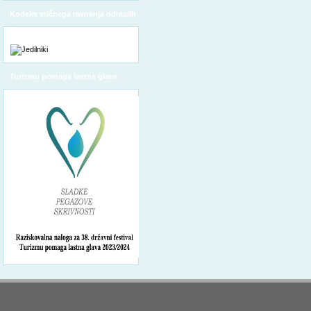
Kodeks etičnega ravnanja odraslih
Turizmu pomaga lastna glava