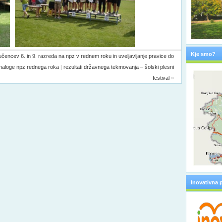
Kje smo?
čencev 6. in 9. razreda na npz v rednem roku in uveljavljanje pravice do
naloge npz rednega roka
|
rezultati državnega tekmovanja – šolski plesni
festival
»
Inovativna 