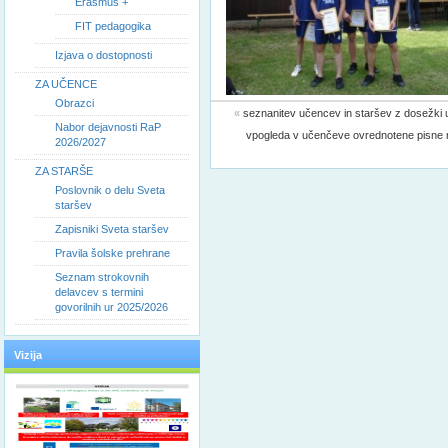
Erasmus +
FIT pedagogika
Izjava o dostopnosti
ZA UČENCE
Obrazci
«
seznanitev učencev in staršev z dosežki u
Nabor dejavnosti RaP
vpogleda v učenčeve ovrednotene pisne 
2026/2027
ZA STARŠE
Poslovnik o delu Sveta
staršev
Zapisniki Sveta staršev
Pravila šolske prehrane
Seznam strokovnih
delavcev s termini
govorilnih ur 2025/2026
Vizija