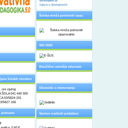
dostopen.si
Izjava o dostopnosti
Šolska mreža potresnih opaz.
SIO 2020
Brezžično omrežje eduroam
odjava šolskih obrokov
Obvestilo o imenovanju
ure zjutraj:
ŠOLA 041 449 309
pooblaščene osebe za varstvo
A 03/5824-201
3/5827-166
osebnih podatkov
 prehrane
Varstvo osebnih podatkov
 €
malica: 0,60 €