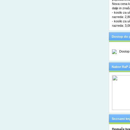
Nova cena ko
dalje in znaš
- kosilo za u
razreda: 2,8
- kosilo za u
razreda: 3,0
Dostop do p
Nabor RaP 
Seznami knj
Domače bra