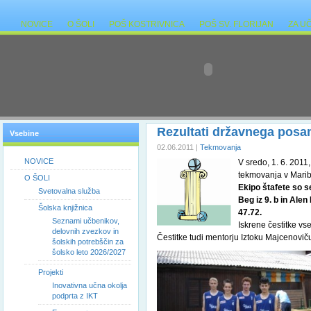
NOVICE
O ŠOLI
POŠ KOSTRIVNICA
POŠ SV. FLORIJAN
ZA U
Rezultati državnega posa
Vsebine
02.06.2011 |
Tekmovanja
NOVICE
V sredo, 1. 6. 2011
tekmovanja v Maribo
O ŠOLI
Ekipo štafete so se
Svetovalna služba
Beg iz 9. b in Alen 
Šolska knjižnica
47.72.
Seznami učbenikov,
Iskrene čestitke v
delovnih zvezkov in
Čestitke tudi mentorju Iztoku Majcenovič
šolskih potrebščin za
šolsko leto 2026/2027
Projekti
Inovativna učna okolja
podprta z IKT