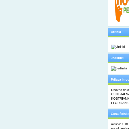
Utrinki
Jedilniki
Prijava in 
Dnevno do 8. 
CENTRALNA 
KOSTRIVNIC
FLORIJAN 0
Cena šolske
malica: 1,10
popoldanska 