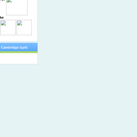
obvestil
čke
Cambridge izpiti