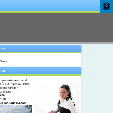
nice
datki
o-izobraževalni zavod
 ŠOLA Rogaška Slatina
nskega odreda 4
a Slatina
9 06
41 78
o@iios-rogaska.com