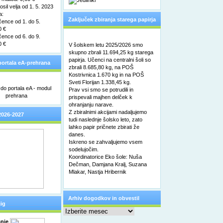
sil velja od 1. 5. 2023
a:
Zaključek zbiranja starega papirja
čence od 1. do 5.
0 €
čence od 6. do 9.
0 €
V šolskem letu 2025/2026 smo
skupno zbrali 11.694,25 kg starega
papirja. Učenci na centralni šoli so
ortala eA-prehrana
zbrali 8.685,80 kg, na POŠ
Kostrivnica 1.670 kg in na POŠ
Sveti Florijan 1.338,45 kg.
Prav vsi smo se potrudili in
prispevali majhen delček k
ohranjanju narave.
Z zbiralnimi akcijami nadaljujemo
2026-2027
tudi naslednje šolsko leto, zato
lahko papir pričnete zbirati že
danes.
Iskreno se zahvaljujemo vsem
sodelujočim.
Koordinatorice Eko šole: Nuša
Dečman, Damjana Kralj, Suzana
Mlakar, Nastja Hribernik
Arhiv dogodkov in obvestil
ig
Arhiv
dogodkov
in
nje