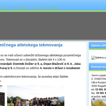
ČENCE
ZA STARŠE
DELO NA DALJAVO
mičnega atletskega tekmovanja
Spletne učil
, so se naši učenci udeležili državnega atletskega posamičnega
ru. Tekmovali so v disciplini, štafetni tek 4 x 100 m.
stavljali: Dominik Došler iz 9. a, Dejan Blažević iz 9. b , Jaka
Osnovni po
Kuraj iz 9. c.
Osvojili so odlično
4. mesto v državi z rezultatom
Javni vzgojn
sem udeležencem tekmovanja, še posebej ekipi štafete.
II. OSNOVNA
u.
Ulica Kozja
3250 Rogašk
tel:
03 581 4
fax:
03 581 
el.pošta:
inf