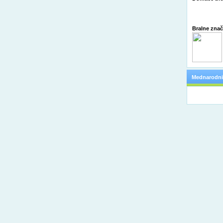
Bralne zna
Mednarodni 