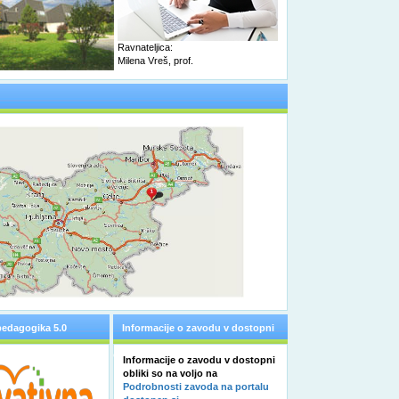
Ravnateljica:
Milena Vreš, prof.
pedagogika 5.0
Informacije o zavodu v dostopni
obliki
Informacije o zavodu v dostopni
obliki so na voljo na
Podrobnosti zavoda na portalu