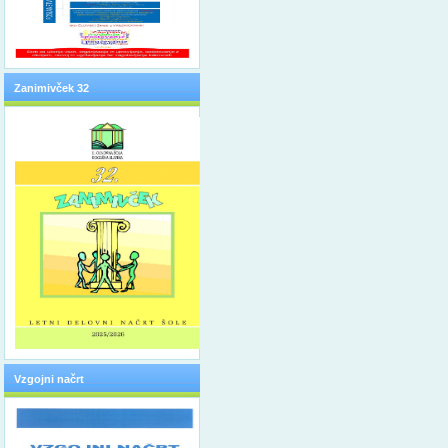
Zanimivček 32
Vzgojni načrt