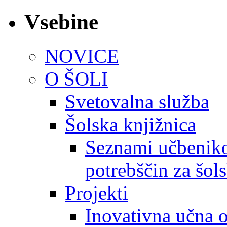
Vsebine
NOVICE
O ŠOLI
Svetovalna služba
Šolska knjižnica
Seznami učbeniko
potrebščin za šol
Projekti
Inovativna učna 