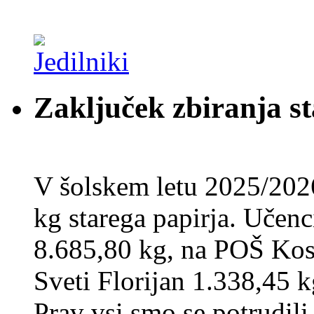
Zaključek zbiranja st
V šolskem letu 2025/202
kg starega papirja. Učenci
8.685,80 kg, na POŠ Kos
Sveti Florijan 1.338,45 k
Prav vsi smo se potrudili