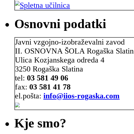
Osnovni podatki
Javni vzgojno-izobraževalni zavod
II. OSNOVNA ŠOLA Rogaška Slatin
Ulica Kozjanskega odreda 4
3250 Rogaška Slatina
tel:
03 581 49 06
fax:
03 581 41 78
el.pošta:
info@iios-rogaska.com
Kje smo?