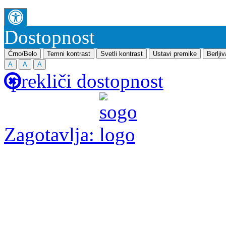
Dostopnost
Črno/Belo
Temni kontrast
Svetli kontrast
Ustavi premike
Berlji
A
A
A
prekliči dostopnost
Zagotavlja: