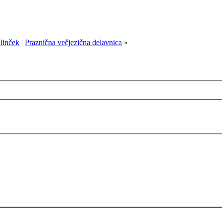
alinček
|
Praznična večjezična delavnica
»