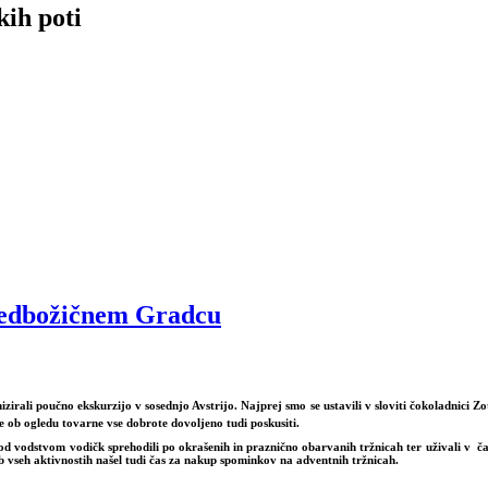
kih poti
predbožičnem Gradcu
zirali poučno ekskurzijo v sosednjo Avstrijo. Najprej smo se ustavili v sloviti čokoladnici Z
e ob ogledu tovarne vse dobrote dovoljeno tudi poskusiti.
vodstvom vodičk sprehodili po okrašenih in praznično obarvanih tržnicah ter uživali v čaro
 ob vseh aktivnostih našel tudi čas za nakup spominkov na adventnih tržnicah.