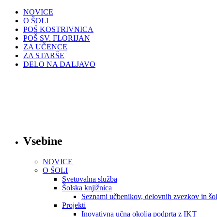
NOVICE
O ŠOLI
POŠ KOSTRIVNICA
POŠ SV. FLORIJAN
ZA UČENCE
ZA STARŠE
DELO NA DALJAVO
Vsebine
NOVICE
O ŠOLI
Svetovalna služba
Šolska knjižnica
Seznami učbenikov, delovnih zvezkov in šol
Projekti
Inovativna učna okolja podprta z IKT