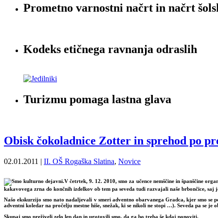
Prometno varnostni načrt in načrt šols
Kodeks etičnega ravnanja odraslih
Turizmu pomaga lastna glava
Obisk čokoladnice Zotter in sprehod po 
02.01.2011 |
II. OŠ Rogaška Slatina
,
Novice
V četrtek, 9. 12. 2010, smo za učence nemščine in španščine organi
kakavovega zrna do končnih izdelkov ob tem pa seveda tudi razvajali naše brbončice, saj j
Našo ekskurzijo smo nato nadaljevali v smeri adventno obarvanega Gradca, kjer smo se pod 
adventni koledar na pročelju mestne hiše, snežak, ki se nikoli ne stopi …). Seveda pa se je
Skupaj smo preživeli zelo lep dan in ugotovili smo, da ga bo treba še kdaj ponoviti.