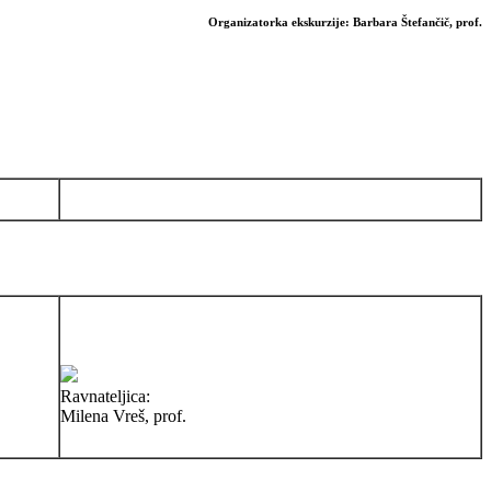
Organizatorka ekskurzije: Barbara Štefančič, prof.
Ravnateljica:
Milena Vreš, prof.