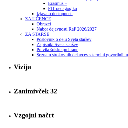
Erasmus +
FIT pedagogika
Izjava o dostopnosti
ZA UČENCE
Obrazci
Nabor dejavnosti RaP 2026/2027
ZA STARŠE
Poslovnik o delu Sveta staršev
Zapisniki Sveta staršev
Pravila šolske prehrane
Seznam strokovnih delavcev s termini govorilnih 
Vizija
Zanimivček 32
Vzgojni načrt