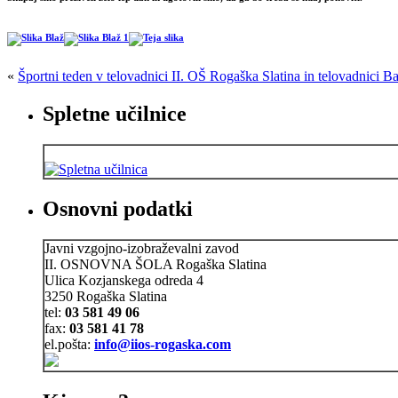
«
Športni teden v telovadnici II. OŠ Rogaška Slatina in telovadnici B
Spletne učilnice
Osnovni podatki
Javni vzgojno-izobraževalni zavod
II. OSNOVNA ŠOLA Rogaška Slatina
Ulica Kozjanskega odreda 4
3250 Rogaška Slatina
tel:
03 581 49 06
fax:
03 581 41 78
el.pošta:
info@iios-rogaska.com