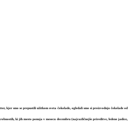
otter, kjer smo se prepustili užitkom sveta čokolade, ogledali smo si proizvodnjo čokolade od
bnostih, ki jih mesto ponuja v mesecu decembru (najrazličnejše prireditve, ledene jaslice,