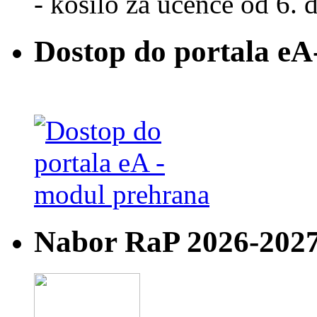
- kosilo za učence od 6. d
Dostop do portala eA
Nabor RaP 2026-202