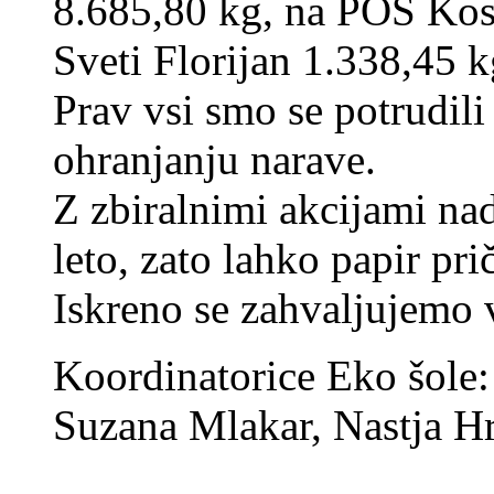
8.685,80 kg, na POŠ Kos
Sveti Florijan 1.338,45 k
Prav vsi smo se potrudili
ohranjanju narave.
Z zbiralnimi akcijami na
leto, zato lahko papir pri
Iskreno se zahvaljujemo
Koordinatorice Eko šole
Suzana Mlakar, Nastja Hr