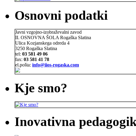
Osnovni podatki
Javni vzgojno-izobraževalni zavod
II. OSNOVNA ŠOLA Rogaška Slatina
Ulica Kozjanskega odreda 4
3250 Rogaška Slatina
tel:
03 581 49 06
fax:
03 581 41 78
el.pošta:
info@iios-rogaska.com
Kje smo?
Inovativna pedagogik