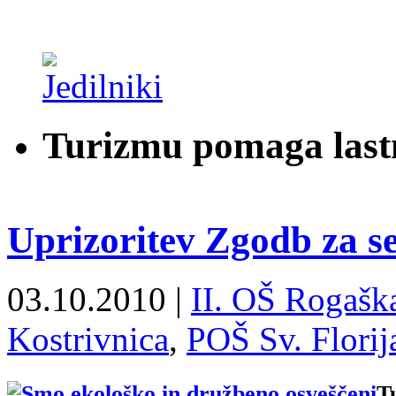
Turizmu pomaga last
Uprizoritev Zgodb za s
03.10.2010 |
II. OŠ Rogaška
Kostrivnica
,
POŠ Sv. Florij
T