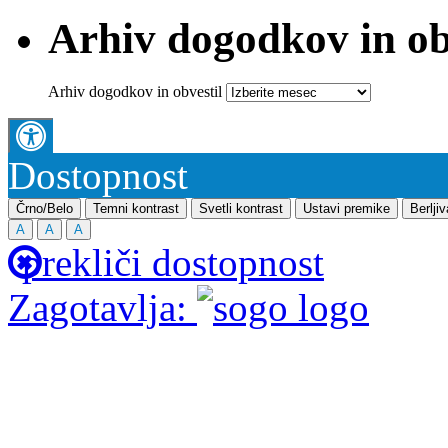
Arhiv dogodkov in ob
Arhiv dogodkov in obvestil
Dostopnost
Črno/Belo
Temni kontrast
Svetli kontrast
Ustavi premike
Berlji
A
A
A
prekliči dostopnost
Zagotavlja: