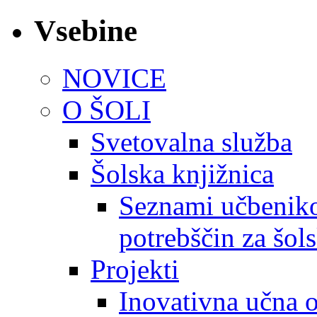
Vsebine
NOVICE
O ŠOLI
Svetovalna služba
Šolska knjižnica
Seznami učbeniko
potrebščin za šol
Projekti
Inovativna učna 