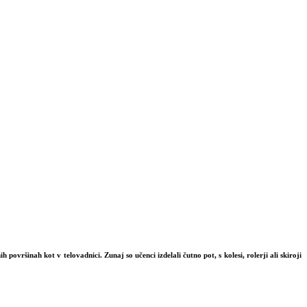
 površinah kot v telovadnici. Zunaj so učenci izdelali čutno pot, s kolesi, rolerji ali skiroji