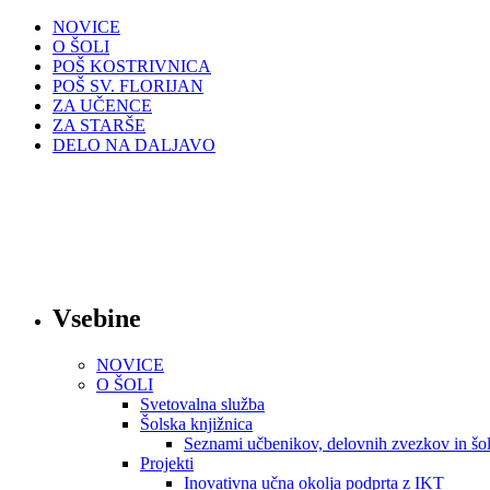
NOVICE
O ŠOLI
POŠ KOSTRIVNICA
POŠ SV. FLORIJAN
ZA UČENCE
ZA STARŠE
DELO NA DALJAVO
Vsebine
NOVICE
O ŠOLI
Svetovalna služba
Šolska knjižnica
Seznami učbenikov, delovnih zvezkov in šol
Projekti
Inovativna učna okolja podprta z IKT