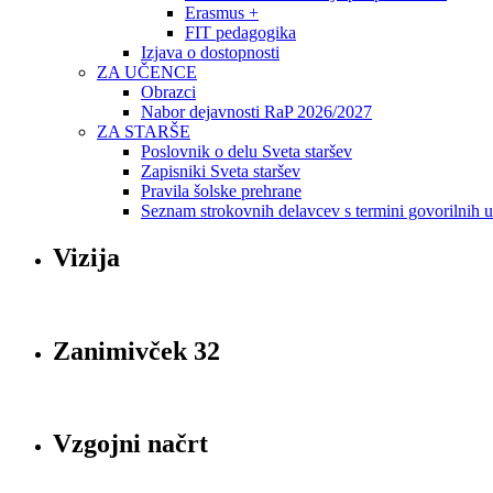
Erasmus +
FIT pedagogika
Izjava o dostopnosti
ZA UČENCE
Obrazci
Nabor dejavnosti RaP 2026/2027
ZA STARŠE
Poslovnik o delu Sveta staršev
Zapisniki Sveta staršev
Pravila šolske prehrane
Seznam strokovnih delavcev s termini govorilnih 
Vizija
Zanimivček 32
Vzgojni načrt