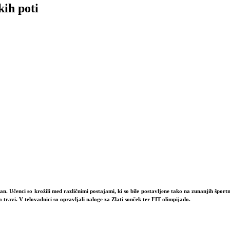
kih poti
dan
. Učenci so krožili med različnimi postajami, ki so bile postavljene tako na zunanjih športnih
a travi. V telovadnici so opravljali naloge za Zlati sonček ter FIT olimpijado.