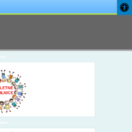
nice
datki