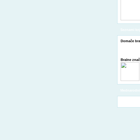
Seznami knj
Domače bra
Bralne zna
Mednarodni 