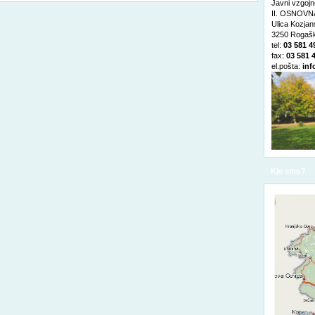
Javni vzgojn
II. OSNOVNA
Ulica Kozja
3250 Rogašk
tel:
03 581 4
fax:
03 581 
el.pošta:
inf
Kje smo?