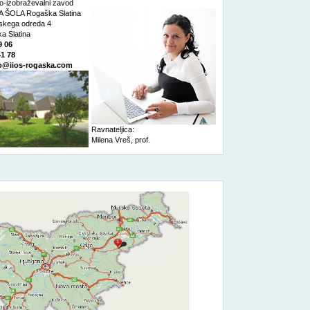
o-izobraževalni zavod
 ŠOLA Rogaška Slatina
nskega odreda 4
a Slatina
9 06
41 78
o@iios-rogaska.com
Ravnateljica:
Milena Vreš, prof.