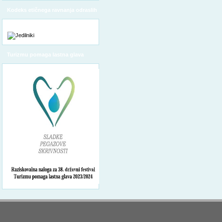
Kodeks etičnega ravnanja odraslih
Turizmu pomaga lastna glava