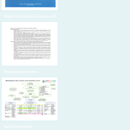
Pravice in dolžnosti učencev v OŠ
Organizacijska shema
Naš šolski koledar