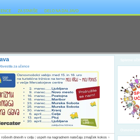
ČENCE
ZA STARŠE
DELO NA DALJAVO
lava
Spletne učil
bvestila za učence
Osnovni po
 roševih dnevih v celju
|
uspeh na nagradnem natečaju zmajček kokos
»