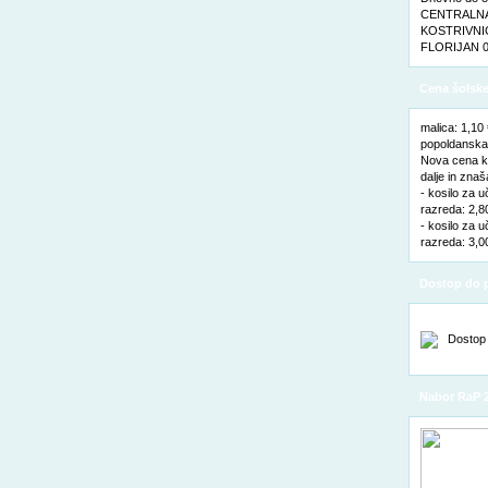
CENTRALNA 
KOSTRIVNIC
FLORIJAN 0
Cena šolske
malica: 1,10
popoldanska 
Nova cena ko
dalje in znaš
- kosilo za u
razreda: 2,8
- kosilo za u
razreda: 3,0
Dostop do p
Nabor RaP 