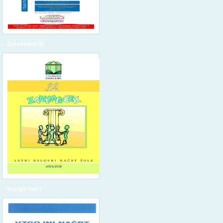
Zanimivček 32
Vzgojni načrt