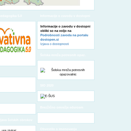
pedagogika 5.0
Informacije o zavodu v dostopni
obliki
Informacije o zavodu v dostopni
obliki so na voljo na
Podrobnosti zavoda na portalu
dostopen.si
Izjava o dostopnosti
Šolska mreža potresnih opaz.
SIO 2020
Brezžično omrežje eduroam
odjava šolskih obrokov
Obvestilo o imenovanju
ure zjutraj: