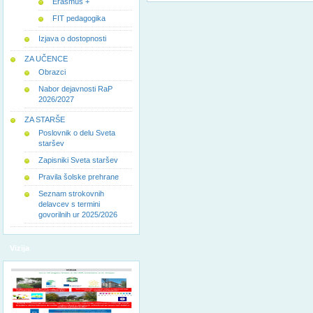
Erasmus +
FIT pedagogika
Izjava o dostopnosti
ZA UČENCE
Obrazci
Nabor dejavnosti RaP
2026/2027
ZA STARŠE
Poslovnik o delu Sveta
staršev
Zapisniki Sveta staršev
Pravila šolske prehrane
Seznam strokovnih
delavcev s termini
govorilnih ur 2025/2026
Vizija