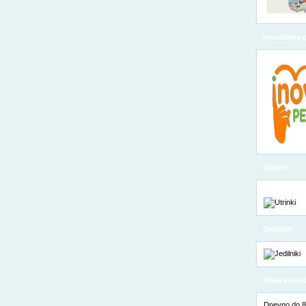
Inovativna 
Utrinki
Jedilniki
Prijava in 
Dnevno do 8. 