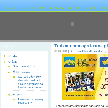
NOVICE
O ŠOLI
POŠ KOSTRIVNICA
POŠ SV. FLORIJAN
ZA U
Turizmu pomaga lastna g
Vsebine
01.04.2010 |
Obvestila
,
Obvestila za starše
,
O
NOVICE
O ŠOLI
Svetovalna služba
Šolska knjižnica
Seznami učbenikov,
delovnih zvezkov in
šolskih potrebščin za
šolsko leto 2026/2027
Projekti
Inovativna učna okolja
podprta z IKT
«
mlada literarna ustvarjalka naše šole na 23.