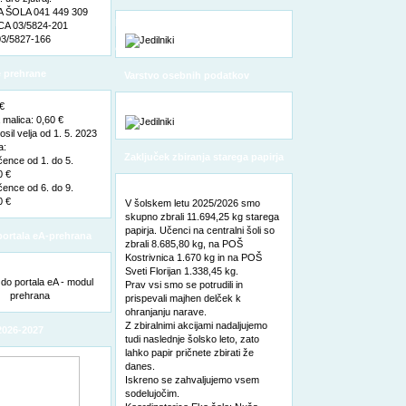
ŠOLA 041 449 309
pooblaščene osebe za varstvo
A 03/5824-201
3/5827-166
osebnih podatkov
 prehrane
Varstvo osebnih podatkov
 €
malica: 0,60 €
sil velja od 1. 5. 2023
a:
Zaključek zbiranja starega papirja
čence od 1. do 5.
0 €
čence od 6. do 9.
0 €
V šolskem letu 2025/2026 smo
skupno zbrali 11.694,25 kg starega
papirja. Učenci na centralni šoli so
ortala eA-prehrana
zbrali 8.685,80 kg, na POŠ
Kostrivnica 1.670 kg in na POŠ
Sveti Florijan 1.338,45 kg.
Prav vsi smo se potrudili in
prispevali majhen delček k
ohranjanju narave.
Z zbiralnimi akcijami nadaljujemo
2026-2027
tudi naslednje šolsko leto, zato
lahko papir pričnete zbirati že
danes.
Iskreno se zahvaljujemo vsem
sodelujočim.