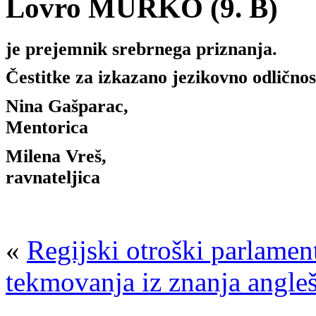
Lovro MURKO
(9. B)
je prejemnik
srebrnega
priznanja.
Čestitke za izkazano jezikovno odličnos
Nina Gašparac,
Ment
Milena Vreš,
ravnateljica
«
Regijski otroški parlamen
tekmovanja iz znanja angle