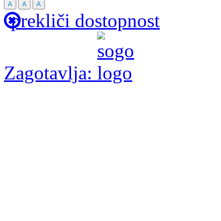
A
A
A
prekliči dostopnost
Zagotavlja: