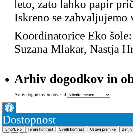
leto, zato lahko papir pri
Iskreno se zahvaljujemo
Koordinatorice Eko šole
Suzana Mlakar, Nastja Hr
Arhiv dogodkov in ob
Arhiv dogodkov in obvestil
Dostopnost
Črno/Belo
Temni kontrast
Svetli kontrast
Ustavi premike
Berlji