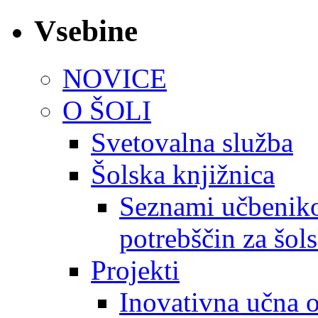
Vsebine
NOVICE
O ŠOLI
Svetovalna služba
Šolska knjižnica
Seznami učbeniko
potrebščin za šol
Projekti
Inovativna učna 