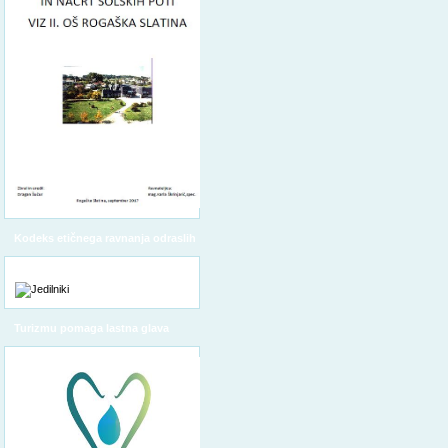
Kodeks etičnega ravnanja odraslih
Turizmu pomaga lastna glava