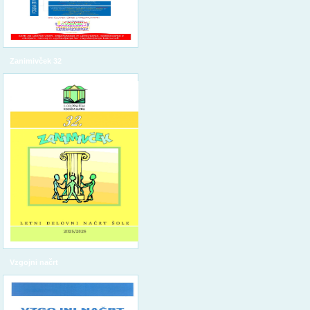
Zanimivček 32
Vzgojni načrt