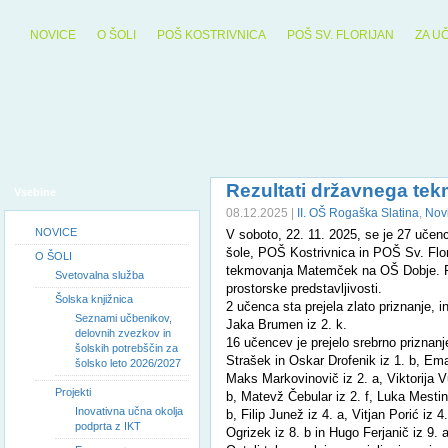
NOVICE
O ŠOLI
POŠ KOSTRIVNICA
POŠ SV. FLORIJAN
ZA U
Rezultati državnega te
Vsebine
08.12.2025 |
II. OŠ Rogaška Slatina
,
Nov
NOVICE
V soboto, 22. 11. 2025, se je 27 učenc
šole, POŠ Kostrivnica in POŠ Sv. Flor
O ŠOLI
tekmovanja Matemček na OŠ Dobje. Po
Svetovalna služba
prostorske predstavljivosti.
Šolska knjižnica
2 učenca sta prejela zlato priznanje, i
Seznami učbenikov,
Jaka Brumen iz 2. k.
delovnih zvezkov in
16 učencev je prejelo srebrno priznanj
šolskih potrebščin za
Strašek in Oskar Drofenik iz 1. b, Ema
šolsko leto 2026/2027
Maks Markovinovič iz 2. a, Viktorija V
Projekti
b, Matevž Čebular iz 2. f, Luka Mestin
Inovativna učna okolja
b, Filip Junež iz 4. a, Vitjan Porić iz 4.
podprta z IKT
Ogrizek iz 8. b in Hugo Ferjanič iz 9. a