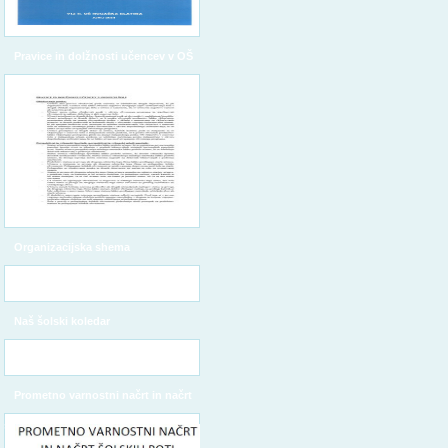
Pravice in dolžnosti učencev v OŠ
Organizacijska shema
Naš šolski koledar
Prometno varnostni načrt in načrt
šolskih poti