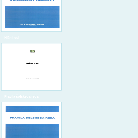
Hišni red
Pravila šolskega reda