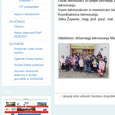
Ostali tekmovalci so prejeli priznanj
Erasmus +
tekmovanju.
FIT pedagogika
Vsem tekmovalcem in mentoricam isk
Izjava o dostopnosti
Koordinatorica tekmovanja:
Jelka Županec, mag. prof. pouč. mat.
ZA UČENCE
Obrazci
Nabor dejavnosti RaP
2026/2027
Udeleženci državnega tekmovanja M
ZA STARŠE
Poslovnik o delu Sveta
staršev
Zapisniki Sveta staršev
Pravila šolske prehrane
Seznam strokovnih
delavcev s termini
govorilnih ur 2025/2026
Vizija
«
skupaj smo ustvarili čaroben dogodek