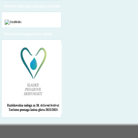
Kodeks etičnega ravnanja odraslih
Turizmu pomaga lastna glava