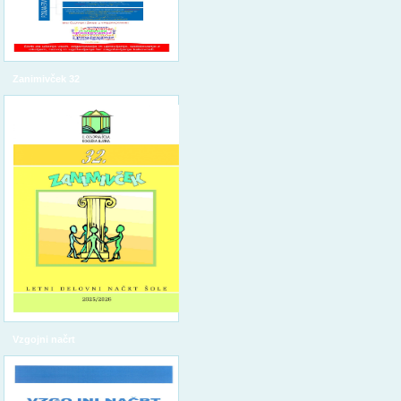
Zanimivček 32
Vzgojni načrt