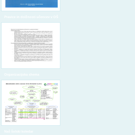
Pravice in dolžnosti učencev v OŠ
Organizacijska shema
Naš šolski koledar