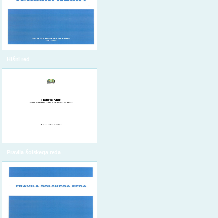
Hišni red
Pravila šolskega reda