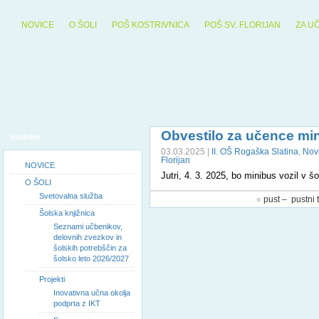
NOVICE
O ŠOLI
POŠ KOSTRIVNICA
POŠ SV. FLORIJAN
ZA U
Obvestilo za učence mi
Vsebine
03.03.2025 |
II. OŠ Rogaška Slatina
,
Nov
Florijan
NOVICE
Jutri, 4. 3. 2025, bo minibus vozil v š
O ŠOLI
Svetovalna služba
«
pust – pustni 
Šolska knjižnica
Seznami učbenikov,
delovnih zvezkov in
šolskih potrebščin za
šolsko leto 2026/2027
Projekti
Inovativna učna okolja
podprta z IKT