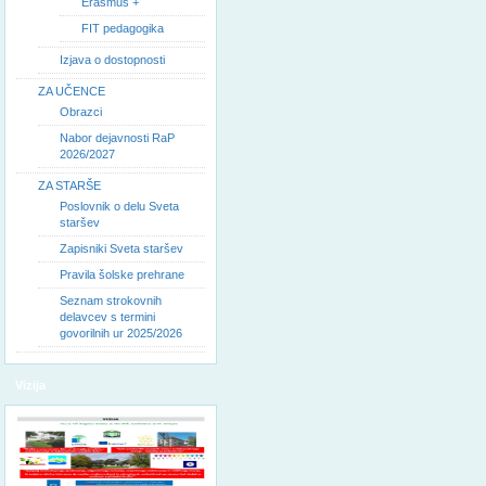
Erasmus +
FIT pedagogika
Izjava o dostopnosti
ZA UČENCE
Obrazci
Nabor dejavnosti RaP
2026/2027
ZA STARŠE
Poslovnik o delu Sveta
staršev
Zapisniki Sveta staršev
Pravila šolske prehrane
Seznam strokovnih
delavcev s termini
govorilnih ur 2025/2026
Vizija