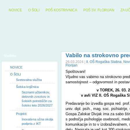
NOVICE
O ŠOLI
POŠ KOSTRIVNICA
POŠ SV. FLORIJAN
ZA U
Vabilo na strokovno pr
Vsebine
26.03.2024 |
II. OŠ Rogaška Slatina
,
Nov
Florijan
NOVICE
Spoštovani!
O ŠOLI
Vljudno vas vabimo na strokovno pre
Svetovalna služba
samostojnost – odgovornost in postavl
Šolska knjižnica
v TOREK, 26. 03. 2
Seznami učbenikov,
v avli VIZ II. OŠ Rogaška Sl
delovnih zvezkov in
šolskih potrebščin za
Predavanje bo izvedla gospa red. prof.
šolsko leto 2026/2027
univ. dipl. psih., mag. soc. psihiatrije,
Gospa Zalokar Divjak ima za sabo štiri
Projekti
s področja psihologije osebnosti, me
Inovativna učna okolja
podprta z IKT
komunikacije in to v izobraževalnem,
delu. Napisala je več kot 300 strokov