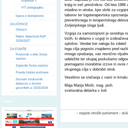
Erasmus +
knjig in več priročnikov. Od leta 1986 
FIT pedagogika
mladino in otroke, kjer skrbi za vzgojni
taborov ter logoterapevtska spoznanja
Izjava o dostopnosti
preventivnega in terapevtskega delova
ZA UČENCE
življenjskega sloga ljudi.
Obrazci
Vzgoja za samostojnost je osrednja nal
Nabor dejavnosti RaP
tistih, ki delamo v vzgoji in izobraže
2026/2027
splošno. Vendar ker naloga še zdaleč 
tega cilja pogosto znajdemo pred razli
ZA STARŠE
mnoga vprašanja, vas resnično vljudn
Poslovnik o delu Sveta
staršev
udeležite ter skupaj poskušamo odgovo
premagamo morebitne izzive in ovire 
Zapisniki Sveta staršev
skupnega cilja v dobrobit otrok.
Pravila šolske prehrane
Veselimo se srečanja z vami in kmalu 
Seznam strokovnih
delavcev s termini
Maja Marija Minih, mag. psih.
govorilnih ur 2025/2026
svetovalna delavka v šoli
Vizija
«
regijski otroški parlament – du