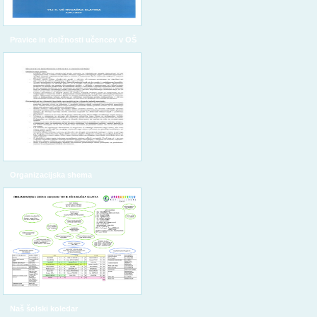
Pravice in dolžnosti učencev v OŠ
Organizacijska shema
Naš šolski koledar