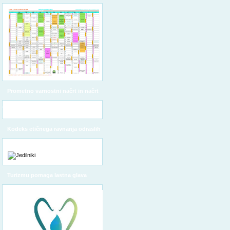
Prometno varnostni načrt in načrt
šolskih poti
Kodeks etičnega ravnanja odraslih
Turizmu pomaga lastna glava