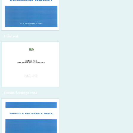
Hišni red
Pravila šolskega reda