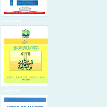
Zanimivček 32
Vzgojni načrt