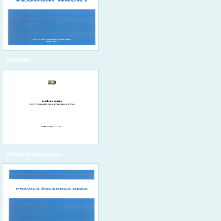
Hišni red
Pravila šolskega reda