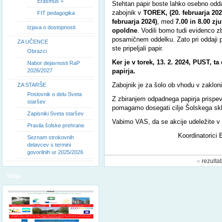
Erasmus +
Stehtan papir boste lahko osebno odd
zabojnik v
TOREK, (20. februarja 202
FIT pedagogika
februarja 2024)
, med
7.00 in 8.00 zju
Izjava o dostopnosti
opoldne
. Vodili bomo tudi evidenco zb
posamičnem oddelku. Zato pri oddaji pa
ZA UČENCE
ste pripeljali papir.
Obrazci
Ker je v torek, 13. 2. 2024, PUST, 
Nabor dejavnosti RaP
2026/2027
papirja.
Zabojnik je za šolo ob vhodu v zaklon
ZA STARŠE
Poslovnik o delu Sveta
Z zbiranjem odpadnega papirja prispe
staršev
pomagamo dosegati cilje Šolskega sk
Zapisniki Sveta staršev
Vabimo VAS, da se akcije udeležite v 
Pravila šolske prehrane
Koordinatorici Ekošole:
Seznam strokovnih
delavcev s termini
govorilnih ur 2025/2026
«
rezultat
Vizija