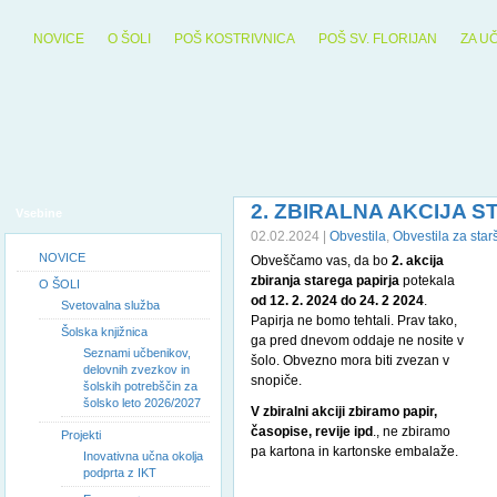
NOVICE
O ŠOLI
POŠ KOSTRIVNICA
POŠ SV. FLORIJAN
ZA U
2. ZBIRALNA AKCIJA 
Vsebine
02.02.2024 |
Obvestila
,
Obvestila za star
NOVICE
Obveščamo vas, da bo
2. akcija
zbiranja starega papirja
potekala
O ŠOLI
od 12. 2. 2024 do 24. 2 2024
.
Svetovalna služba
Papirja ne bomo tehtali. Prav tako,
Šolska knjižnica
ga pred dnevom oddaje ne nosite v
Seznami učbenikov,
šolo. Obvezno mora biti zvezan v
delovnih zvezkov in
snopiče.
šolskih potrebščin za
šolsko leto 2026/2027
V zbiralni akciji zbiramo papir,
časopise, revije ipd
., ne zbiramo
Projekti
pa kartona in kartonske embalaže.
Inovativna učna okolja
podprta z IKT