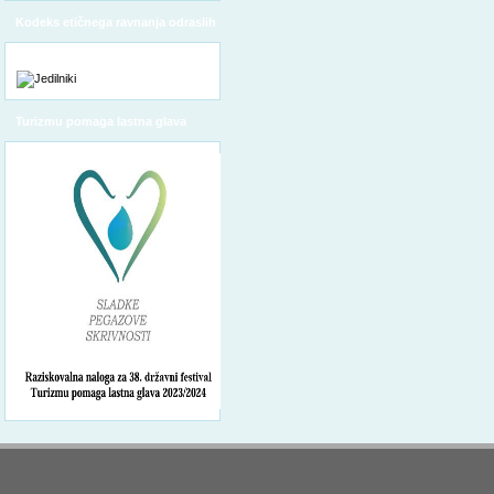
Kodeks etičnega ravnanja odraslih
Turizmu pomaga lastna glava