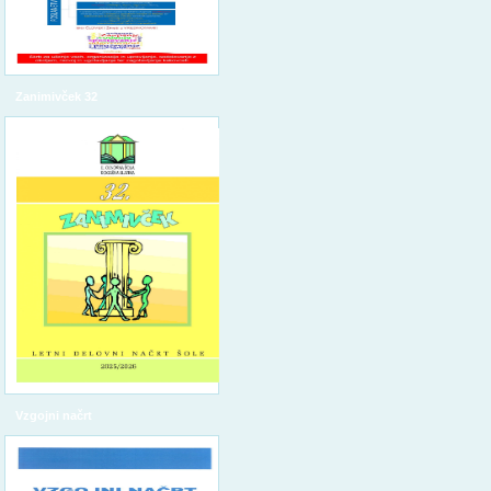
Zanimivček 32
Vzgojni načrt