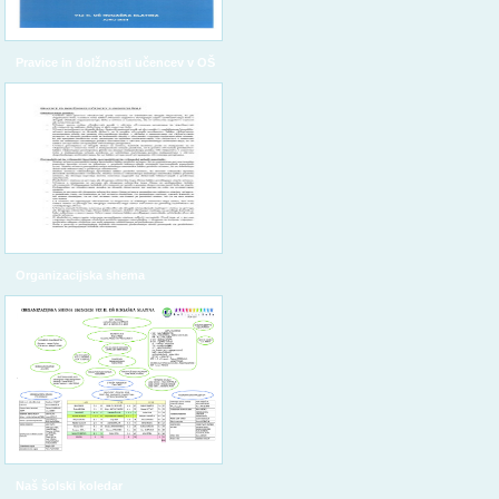
Pravice in dolžnosti učencev v OŠ
Organizacijska shema
Naš šolski koledar