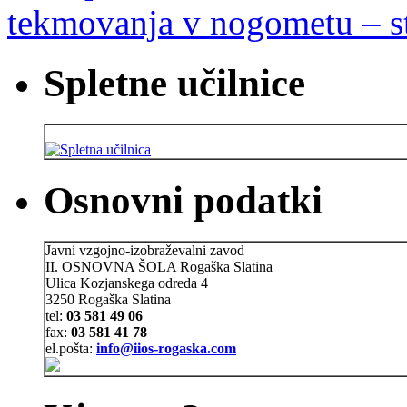
tekmovanja v nogometu – st
Spletne učilnice
Osnovni podatki
Javni vzgojno-izobraževalni zavod
II. OSNOVNA ŠOLA Rogaška Slatina
Ulica Kozjanskega odreda 4
3250 Rogaška Slatina
tel:
03 581 49 06
fax:
03 581 41 78
el.pošta:
info@iios-rogaska.com