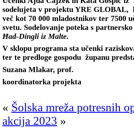
Učenki
Ajda Cajzek in Kata Gospić iz 
sodelujeta v projektu YRE GLOBAL
, 
več kot 70 000 mladostnikov ter 7500 u
svetu. Sodelovanje poteka s partnersk
Ħad-Dingli iz Malte.
V sklopu programa sta učenki raziskovali
ter te predloge gospodu županu predstavil
Suzana Mlakar, prof.
koordinatorka projekta
«
Šolska mreža potresnih op
akcija 2023
»