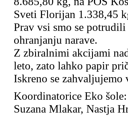
8.685,80 kg, na POŠ Kos
Sveti Florijan 1.338,45 k
Prav vsi smo se potrudili
ohranjanju narave.
Z zbiralnimi akcijami na
leto, zato lahko papir pri
Iskreno se zahvaljujemo
Koordinatorice Eko šole
Suzana Mlakar, Nastja Hr