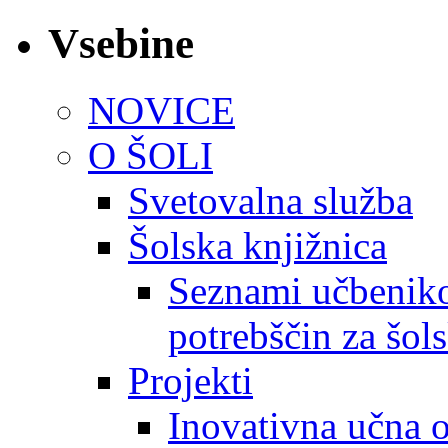
Vsebine
NOVICE
O ŠOLI
Svetovalna služba
Šolska knjižnica
Seznami učbeniko
potrebščin za šol
Projekti
Inovativna učna 