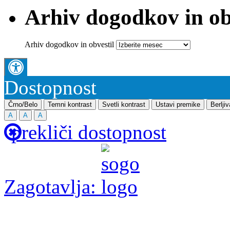
Arhiv dogodkov in ob
Arhiv dogodkov in obvestil
Dostopnost
Črno/Belo
Temni kontrast
Svetli kontrast
Ustavi premike
Berlji
A
A
A
prekliči dostopnost
Zagotavlja: