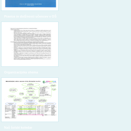
Pravice in dolžnosti učencev v OŠ
Organizacijska shema
Naš šolski koledar