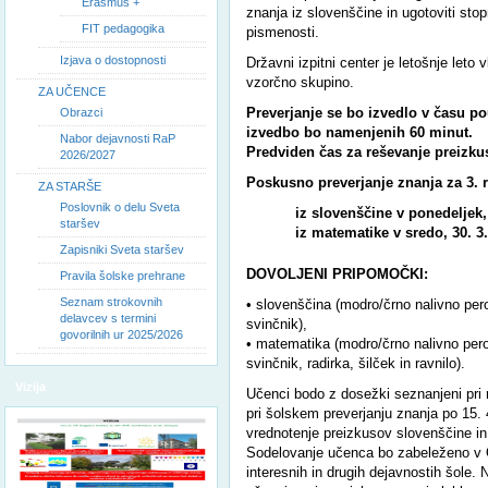
Erasmus +
znanja iz slovenščine in ugotoviti sto
FIT pedagogika
pismenosti.
Izjava o dostopnosti
Državni izpitni center je letošnje leto v
vzorčno skupino.
ZA UČENCE
Preverjanje se bo izvedlo v času po
Obrazci
izvedbo bo namenjenih 60 minut.
Nabor dejavnosti RaP
Predviden čas za reševanje preizku
2026/2027
Poskusno preverjanje znanja za 3. 
ZA STARŠE
Poslovnik o delu Sveta
iz slovenščine v ponedeljek, 
staršev
iz matematike v sredo, 30. 3.
Zapisniki Sveta staršev
DOVOLJENI PRIPOMOČKI:
Pravila šolske prehrane
Seznam strokovnih
• slovenščina (modro/črno nalivno per
delavcev s termini
svinčnik),
govorilnih ur 2025/2026
• matematika (modro/črno nalivno pero
svinčnik, radirka, šilček in ravnilo).
Vizija
Učenci bodo z dosežki seznanjeni pri
pri šolskem preverjanju znanja po 15. 
vrednotenje preizkusov slovenščine i
Sodelovanje učenca bo zabeleženo v O
interesnih in drugih dejavnostih šole.