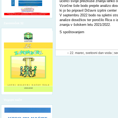
učenci svoje preizkuse znanja lahko 
Vzorčne šole bodo prejele analizo do
ki jo bo pripravil Državni izpitni center
V septembru 2022 bodo na spletni stra
analize dosežkov ter poročilo Rica o 
Zanimivček 32
znanja v šolskem letu 2021/2022.
S spoštovanjem
«
22. marec, svetovni dan voda
|
se
Vzgojni načrt