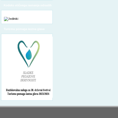
Kodeks etičnega ravnanja odraslih
Turizmu pomaga lastna glava