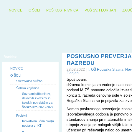
NOVICE
O ŠOLI
POŠ KOSTRIVNICA
POŠ SV. FLORIJAN
ZA U
POSKUSNO PREVERJAN
Vsebine
RAZREDU
NOVICE
23.03.2022 |
II. OŠ Rogaška Slatina
,
Nov
Florijan
O ŠOLI
Spoštovani,
Svetovalna služba
državna komisija za vodenje nacionaln
Šolska knjižnica
podpori MIZŠ ponovno odločila izvesti
Seznami učbenikov,
koncu 3. razreda osnovne šole v šols
delovnih zvezkov in
Rogaška Slatina se je prijavila za izv
šolskih potrebščin za
šolsko leto 2026/2027
Namen poskusnega preverjanja znanja
izobraževalnega obdobja je ponovno pre
Projekti
standardov znanja pri matematiki in sl
Inovativna učna okolja
stopnjo znanja pri nalogah višjih takso
podprta z IKT
učencev pri reševanju nalog ob umetn