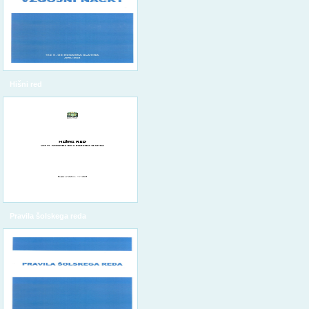
Hišni red
Pravila šolskega reda