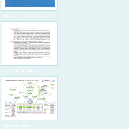
Pravice in dolžnosti učencev v OŠ
Organizacijska shema
Naš šolski koledar