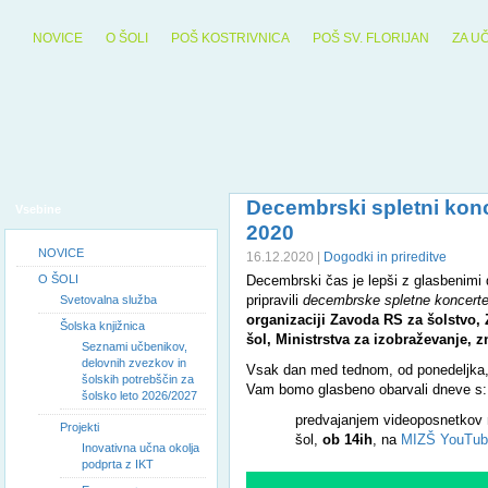
NOVICE
O ŠOLI
POŠ KOSTRIVNICA
POŠ SV. FLORIJAN
ZA U
Decembrski spletni konc
Vsebine
2020
NOVICE
16.12.2020 |
Dogodki in prireditve
O ŠOLI
Decembrski čas je lepši z glasbenimi
pripravili
decembrske spletne koncerte
Svetovalna služba
organizaciji Zavoda RS za šolstvo,
Šolska knjižnica
šol, Ministrstva za izobraževanje, z
Seznami učbenikov,
delovnih zvezkov in
Vsak dan med tednom, od ponedeljka, 
šolskih potrebščin za
Vam bomo glasbeno obarvali dneve s:
šolsko leto 2026/2027
predvajanjem videoposnetkov 
Projekti
šol,
ob
14ih
, na
MIZŠ YouTub
Inovativna učna okolja
podprta z IKT