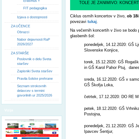
Erasmus +
TOLE JE ZANIMIVO: KONCERTI
FIT pedagogika
Ciklus osmih koncertov v živo,
ob 18
Izjava o dostopnosti
povezavi
tukaj
.
ZA UČENCE
Na večernih koncertih v živo se bodo p
Obrazci
glasbenih šol:
Nabor dejavnosti RaP
2026/2027
ponedeljek, 14.12.2020: GŠ Lj
Slovenske Konjice,
ZA STARŠE
Poslovnik o delu Sveta
torek, 15.12.2020: GŠ Rogašk
staršev
in GŠ Karol Pahor Ptuj, dane
Zapisniki Sveta staršev
Pravila šolske prehrane
sreda, 16.12.2020: GŠ v samos
GŠ Škofja Loka,
Seznam strokovnih
delavcev s termini
govorilnih ur 2025/2026
četrtek, 17.12.2020: DO RE 
petek, 18.12.2020: GŠ Vrhnik
Vizija
Postojna,
ponedeljek, 21.12.2020: GŠ Je
Ipavcev Šentjur,