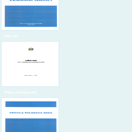
Hišni red
Pravila šolskega reda