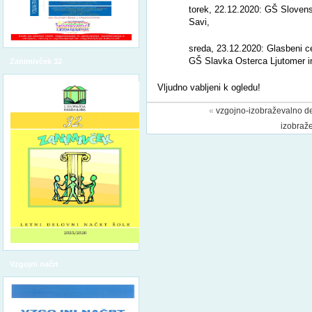
torek, 22.12.2020: GŠ Slovens
Savi,
sreda, 23.12.2020: Glasbeni c
GŠ Slavka Osterca Ljutomer i
Zanimivček 32
Vljudno vabljeni k ogledu!
«
vzgojno-izobraževalno de
izobraže
Vzgojni načrt