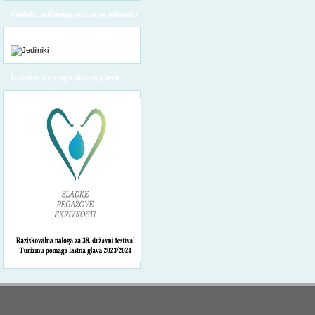
Kodeks etičnega ravnanja odraslih
Turizmu pomaga lastna glava