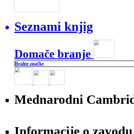
Seznami knjig
Domače branje
Bralne značke
Mednarodni Cambridg
Informacije o zavodu 