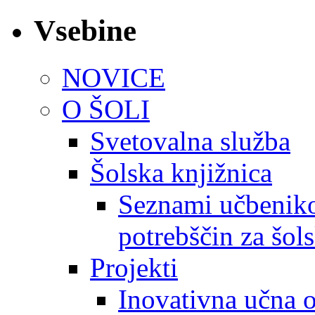
Vsebine
NOVICE
O ŠOLI
Svetovalna služba
Šolska knjižnica
Seznami učbeniko
potrebščin za šol
Projekti
Inovativna učna 