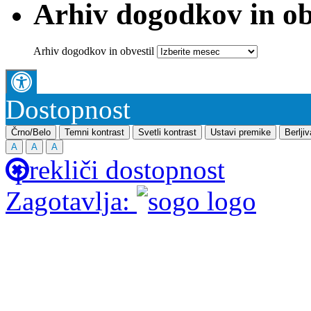
Arhiv dogodkov in ob
Arhiv dogodkov in obvestil
Dostopnost
Črno/Belo
Temni kontrast
Svetli kontrast
Ustavi premike
Berlji
A
A
A
prekliči dostopnost
Zagotavlja: