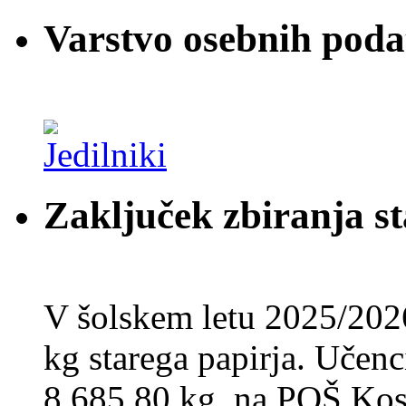
Varstvo osebnih pod
Zaključek zbiranja st
V šolskem letu 2025/202
kg starega papirja. Učenci
8.685,80 kg, na POŠ Kos