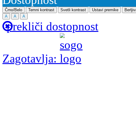
Črno/Belo
Temni kontrast
Svetli kontrast
Ustavi premike
Berlji
A
A
A
prekliči dostopnost
Zagotavlja: