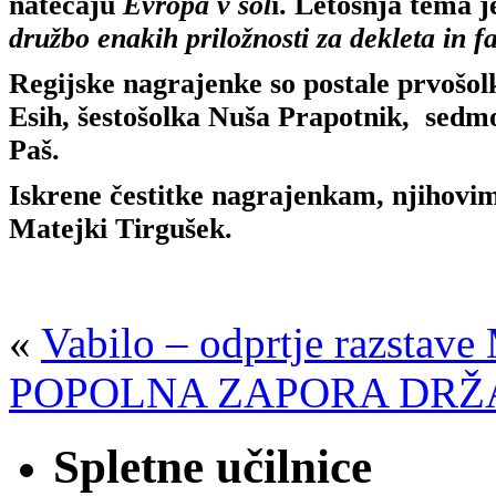
natečaju
Evropa v šol
i. Letošnja tema j
družbo enakih priložnosti za dekleta in f
Regijske nagrajenke so postale prvošol
Esih, šestošolka Nuša Prapotnik, sedm
Paš.
Iskrene čestitke nagrajenkam, njihovim
Matejki Tirgušek.
«
Vabilo – odprtje razstave 
POPOLNA ZAPORA DRŽ
Spletne učilnice