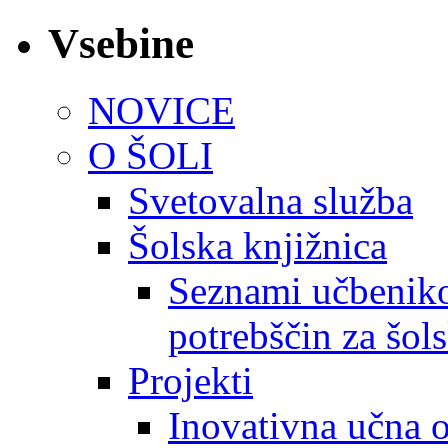
Vsebine
NOVICE
O ŠOLI
Svetovalna služba
Šolska knjižnica
Seznami učbeniko
potrebščin za šol
Projekti
Inovativna učna 