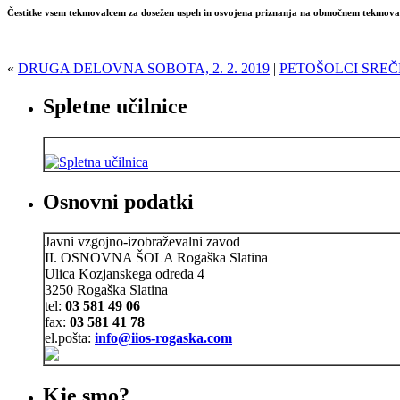
Čestitke vsem tekmovalcem za dosežen uspeh in osvojena priznanja na območnem tekmovanj
«
DRUGA DELOVNA SOBOTA, 2. 2. 2019
|
PETOŠOLCI SREČ
Spletne učilnice
Osnovni podatki
Javni vzgojno-izobraževalni zavod
II. OSNOVNA ŠOLA Rogaška Slatina
Ulica Kozjanskega odreda 4
3250 Rogaška Slatina
tel:
03 581 49 06
fax:
03 581 41 78
el.pošta:
info@iios-rogaska.com
Kje smo?