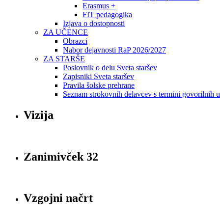
Erasmus +
FIT pedagogika
Izjava o dostopnosti
ZA UČENCE
Obrazci
Nabor dejavnosti RaP 2026/2027
ZA STARŠE
Poslovnik o delu Sveta staršev
Zapisniki Sveta staršev
Pravila šolske prehrane
Seznam strokovnih delavcev s termini govorilnih 
Vizija
Zanimivček 32
Vzgojni načrt