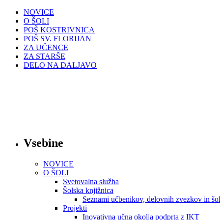
NOVICE
O ŠOLI
POŠ KOSTRIVNICA
POŠ SV. FLORIJAN
ZA UČENCE
ZA STARŠE
DELO NA DALJAVO
Vsebine
NOVICE
O ŠOLI
Svetovalna služba
Šolska knjižnica
Seznami učbenikov, delovnih zvezkov in šol
Projekti
Inovativna učna okolja podprta z IKT