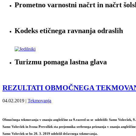
Prometno varnostni načrt in načrt šols
Kodeks etičnega ravnanja odraslih
Turizmu pomaga lastna glava
REZULTATI OBMOČNEGA TEKMOVANJ
04.02.2019 |
Tekmovanja
Območnega tekmovanja v znanju angleščine za 9.razred so se
udeležili: Samo Volovšek, 9.
Samo Volovšek
in
Ivona Prevolšek
sta prejemnika
srebrnega priznanja v
znanju angleščine
Samo Volovšek
se bo 20. 3. 2019 udeležil
državnega tekmovanja.