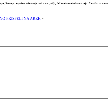
u, Samu pa uspešno reševanje tudi na najvišji, državni ravni tekmovanja.
Čestitke so nam
NO PRISPELI NA AREH
»