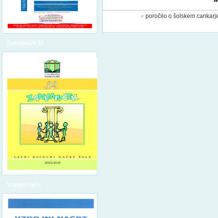
«
poročilo o šolskem cankar
Zanimivček 32
Vzgojni načrt