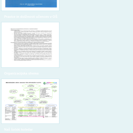
Pravice in dolžnosti učencev v OŠ
Organizacijska shema
Naš šolski koledar