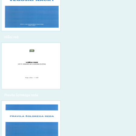
Hišni red
Pravila šolskega reda