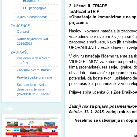
Erasmus +
2
. Učenci II. TRIADE
FIT pedagogika
SAFE.SI
STRIP
»Obnašanje in komuniciranje na sple
Izjava o dostopnosti
prijazen!«
ZA UČENCE
Naslov likovnega natečaja je zagotovo
Obrazci
vsakodnevno v svojem življenju srečuj
Nabor dejavnosti RaP
zagotovo sprašujete, kako jih smise
2026/2027
UPORABLJATI v vsakodnevnem življe
ZA STARŠE
V okviru natečaja iščemo talente z
Poslovnik o delu Sveta
VIDEO FILMOV, za katere pa potrebuj
staršev
filma (scenariste), režiserje, igralce, d
Zapisniki Sveta staršev
obvladate računalniške programe in nap
Pravila šolske prehrane
potencial, da boste tvorili usklajeno d
preizkusiš kot posameznik v vseh vlo
Seznam strokovnih
delavcev s termini
Prijave zbira učenka 8. r
Zoe Draškov
govorilnih ur 2025/2026
Zadnji rok za prijavo
posameznikov a
Vizija
četrtka, 11. 1.
2018
,
zadnji rok za od
Veselimo se ustvarjanja in dopr
M