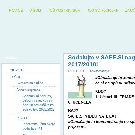
NOVICE
O ŠOLI
POŠ KOSTRIVNICA
POŠ SV. FLORIJAN
ZA U
Sodelujte v SAFE.SI na
Vsebine
2017/2018!
NOVICE
09.01.2018 |
Tekmovanja
O ŠOLI
»Obnašanje in komuni
če si na spletu prijaz
Svetovalna služba
Šolska knjižnica
KDO?
Seznami učbenikov,
1
. Učenci III. TRI
delovnih zvezkov in
6. UČENCEV
šolskih potrebščin za
šolsko leto 2026/2027
KAJ?
SAFE.SI
VIDEO NATEČAJ
Projekti
»Obnašanje in komuniciranje na sple
Inovativna učna okolja
prijazen!«
podprta z IKT