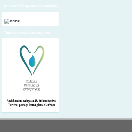
Kodeks etičnega ravnanja odraslih
Turizmu pomaga lastna glava