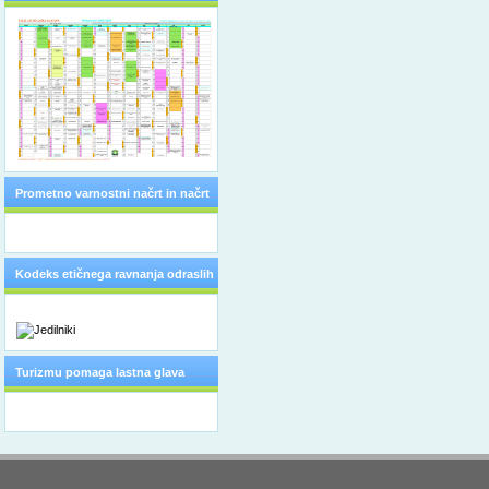
Prometno varnostni načrt in načrt
šolskih poti
Kodeks etičnega ravnanja odraslih
Turizmu pomaga lastna glava