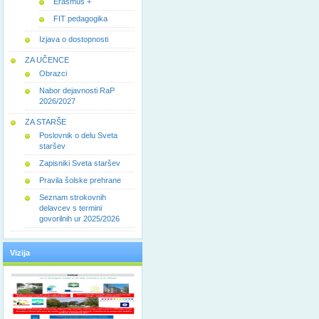
Erasmus +
FIT pedagogika
Izjava o dostopnosti
ZA UČENCE
Obrazci
Nabor dejavnosti RaP
2026/2027
ZA STARŠE
Poslovnik o delu Sveta
staršev
Zapisniki Sveta staršev
Pravila šolske prehrane
Seznam strokovnih
delavcev s termini
govorilnih ur 2025/2026
Vizija