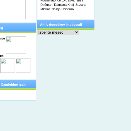
Koordinatorice Eko šole: Nuša
Dečman, Damjana Kralj, Suzana
Mlakar, Nastja Hribernik
Arhiv dogodkov in obvestil
ig
Arhiv
dogodkov
in
nje
obvestil
čke
Cambridge izpiti