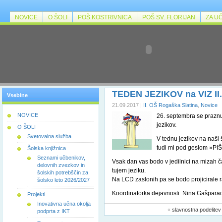
NOVICE
O ŠOLI
POŠ KOSTRIVNICA
POŠ SV. FLORIJAN
ZA U
TEDEN JEZIKOV na VIZ II.
Vsebine
21.09.2017 |
II. OŠ Rogaška Slatina
,
Novice
NOVICE
26. septembra se praznu
jezikov.
O ŠOLI
Svetovalna služba
V tednu jezikov na naši 
tudi mi pod geslom »
Šolska knjižnica
Seznami učbenikov,
Vsak dan vas bodo v jedilnici na mizah ča
delovnih zvezkov in
tujem jeziku.
šolskih potrebščin za
Na LCD zaslonih pa se bodo projicirale ra
šolsko leto 2026/2027
Koordinatorka dejavnosti: Nina Gašpara
Projekti
Inovativna učna okolja
«
slavnostna podelitev
podprta z IKT