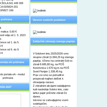
ŠOLA 041 449 309
pooblaščene osebe za varstvo
A 03/5824-201
3/5827-166
osebnih podatkov
 prehrane
Varstvo osebnih podatkov
 €
malica: 0,60 €
sil velja od 1. 5. 2023
a:
Zaključek zbiranja starega papirja
čence od 1. do 5.
0 €
čence od 6. do 9.
0 €
V šolskem letu 2025/2026 smo
skupno zbrali 11.694,25 kg starega
papirja. Učenci na centralni šoli so
ortala eA-prehrana
zbrali 8.685,80 kg, na POŠ
Kostrivnica 1.670 kg in na POŠ
Sveti Florijan 1.338,45 kg.
Prav vsi smo se potrudili in
prispevali majhen delček k
ohranjanju narave.
Z zbiralnimi akcijami nadaljujemo
2026-2027
tudi naslednje šolsko leto, zato
lahko papir pričnete zbirati že
danes.
Iskreno se zahvaljujemo vsem
sodelujočim.