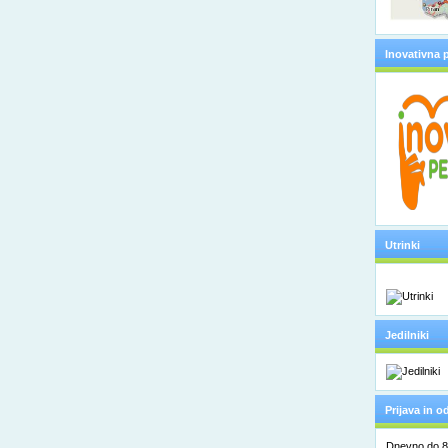
Inovativna 
Utrinki
Jedilniki
Prijava in 
Dnevno do 8. 