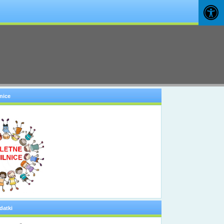
nice
datki