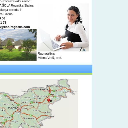
o-izobraževalni zavod
 ŠOLA Rogaška Slatina
nskega odreda 4
a Slatina
9 06
41 78
o@iios-rogaska.com
Ravnateljica:
Milena Vreš, prof.