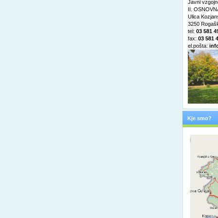
Javni vzgojn
II. OSNOVNA
Ulica Kozja
3250 Rogašk
tel:
03 581 4
fax:
03 581 
el.pošta:
inf
Kje smo?