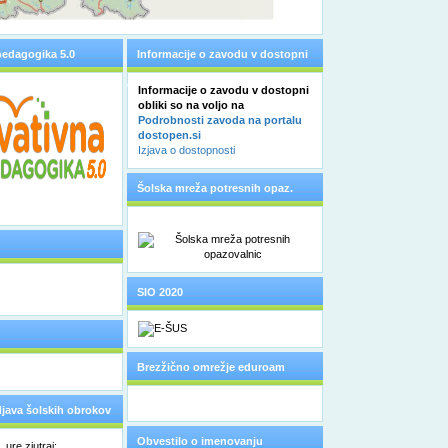
pedagogika 5.0
Informacije o zavodu v dostopni
obliki
Informacije o zavodu v dostopni
obliki so na voljo na
Podrobnosti zavoda na portalu
dostopen.si
Izjava o dostopnosti
Šolska mreža potresnih opaz.
SIO 2020
Brezžično omrežje eduroam
odjava šolskih obrokov
Obvestilo o imenovanju
ure zjutraj: