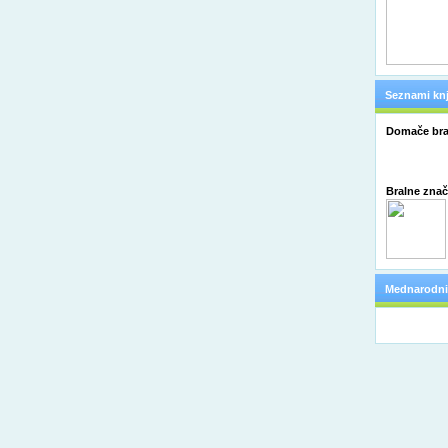
Seznami knj
Domače bra
Bralne zna
Mednarodni 