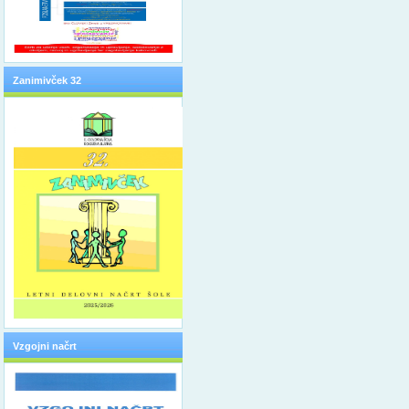
Zanimivček 32
Vzgojni načrt