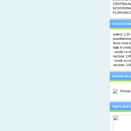
CENTRALNA 
KOSTRIVNIC
FLORIJAN 0
Cena šolske
malica: 1,10
popoldanska 
Nova cena ko
dalje in znaš
- kosilo za u
razreda: 2,8
- kosilo za u
razreda: 3,0
Dostop do p
Nabor RaP 