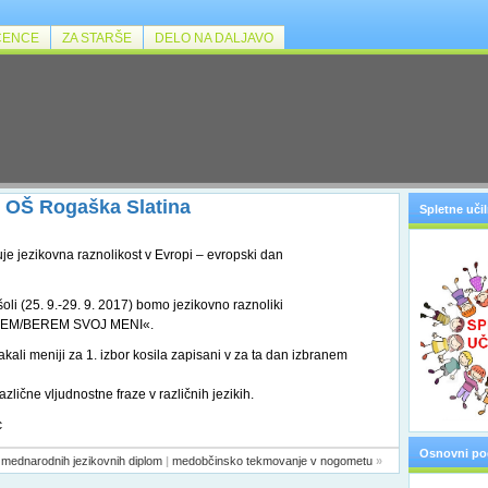
ČENCE
ZA STARŠE
DELO NA DALJAVO
 OŠ Rogaška Slatina
Spletne učil
je jezikovna raznolikost v Evropi – evropski dan
šoli (25. 9.-29. 9. 2017) bomo jezikovno raznoliki
PIŠEM/BEREM SVOJ MENI«.
kali meniji za 1. izbor kosila zapisani v za ta dan izbranem
zlične vljudnostne fraze v različnih jezikih.
c
Osnovni po
 mednarodnih jezikovnih diplom
|
medobčinsko tekmovanje v nogometu
»