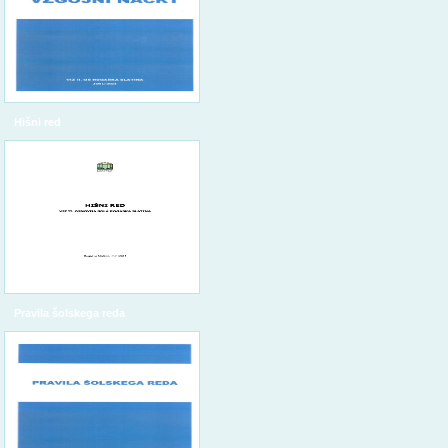
Hišni red
Pravila šolskega reda