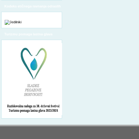
Kodeks etičnega ravnanja odraslih
Turizmu pomaga lastna glava