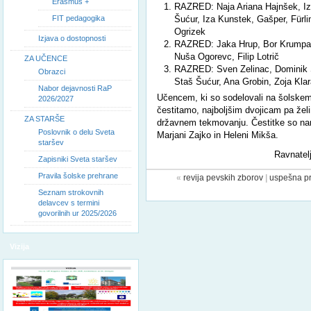
Erasmus +
RAZRED: Naja Ariana Hajnšek, Iz
FIT pedagogika
Šućur, Iza Kunstek, Gašper, Fürlin
Ogrizek
Izjava o dostopnosti
RAZRED: Jaka Hrup, Bor Krumpak,
Nuša Ogorevc, Filip Lotrič
ZA UČENCE
RAZRED: Sven Zelinac, Dominik S
Obrazci
Staš Šućur, Ana Grobin, Zoja Kl
Nabor dejavnosti RaP
Učencem, ki so sodelovali na šolskem
2026/2027
čestitamo, najboljšim dvojicam pa želi
ZA STARŠE
državnem tekmovanju. Čestitke so na
Poslovnik o delu Sveta
Marjani Zajko in Heleni Mikša.
staršev
Ravnatelj
Zapisniki Sveta staršev
Pravila šolske prehrane
«
revija pevskih zborov
|
uspešna pr
Seznam strokovnih
delavcev s termini
govorilnih ur 2025/2026
Vizija