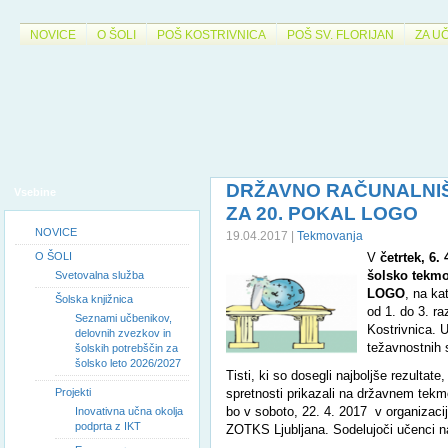
NOVICE
O ŠOLI
POŠ KOSTRIVNICA
POŠ SV. FLORIJAN
ZA U
DRŽAVNO RAČUNALNI
Vsebine
ZA 20. POKAL LOGO
NOVICE
19.04.2017 |
Tekmovanja
O ŠOLI
V
četrtek, 6. 
šolsko tekm
Svetovalna služba
LOGO
, na k
Šolska knjižnica
od 1. do 3. r
Seznami učbenikov,
Kostrivnica. 
delovnih zvezkov in
težavnostnih 
šolskih potrebščin za
šolsko leto 2026/2027
Tisti, ki so dosegli najboljše rezultate
Projekti
spretnosti prikazali na državnem te
bo v soboto, 22. 4. 2017 v organizacij
Inovativna učna okolja
podprta z IKT
ZOTKS Ljubljana. Sodelujoči učenci 