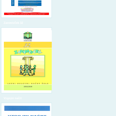
Zanimivček 32
Vzgojni načrt