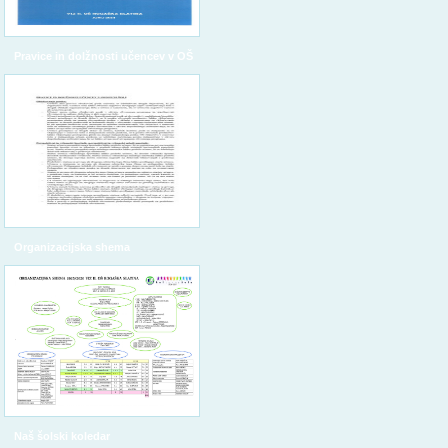
Pravice in dolžnosti učencev v OŠ
Organizacijska shema
Naš šolski koledar