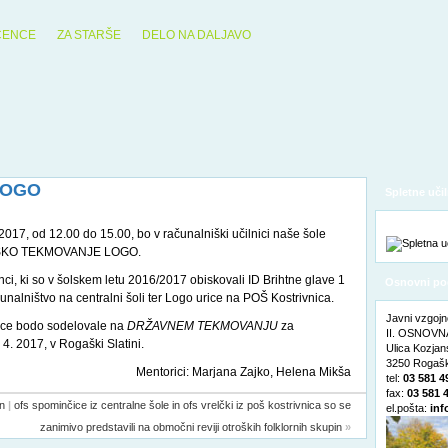
ČENCE
ZA STARŠE
DELO NA DALJAVO
LOGO
Spletne učil
. 2017, od 12.00 do 15.00, bo v računalniški učilnici naše šole
LSKO TEKMOVANJE LOGO.
ci, ki so v šolskem letu 2016/2017 obiskovali ID Brihtne glave 1
Osnovni po
nalništvo na centralni šoli ter Logo urice na POŠ Kostrivnica.
Javni vzgojn
ice bodo sodelovale na
DRŽAVNEM TEKMOVANJU
za
II. OSNOVNA
 2017, v Rogaški Slatini.
Ulica Kozja
3250 Rogašk
Mentorici:
Marjana Zajko, Helena Mikša
tel:
03 581 4
fax:
03 581 
n
|
ofs spominčice iz centralne šole in ofs vrelčki iz poš kostrivnica so se
el.pošta:
inf
zanimivo predstavili na območni reviji otroških folklornih skupin
»