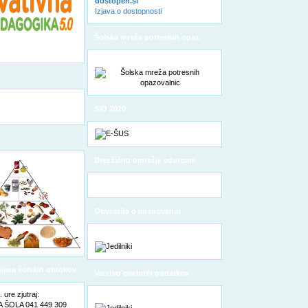
dostopen.si
Izjava o dostopnosti
Šolska mreža potresnih opaz.
SIO 2020
Brezžično omrežje eduroam
Obvestilo o imenovanju
pooblaščene osebe za varstvo
osebnih podatkov
odjava šolskih obrokov
Varstvo osebnih podatkov
ure zjutraj:
ŠOLA 041 449 309