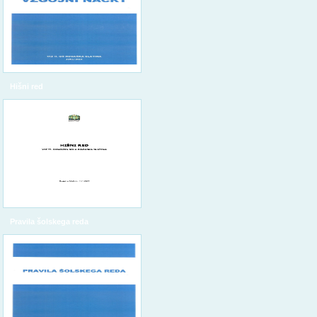
Hišni red
Pravila šolskega reda