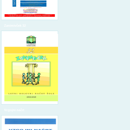
Zanimivček 32
Vzgojni načrt