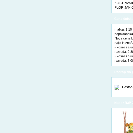
KOSTRIVNIC
FLORIJAN 0
Cena šolske
malica: 1,10
popoldanska 
Nova cena ko
dalje in znaš
- kosilo za u
razreda: 2,8
- kosilo za u
razreda: 3,0
Dostop do p
Nabor RaP 