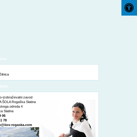
nice
datki
o-izobraževalni zavod
 ŠOLA Rogaška Slatina
nskega odreda 4
a Slatina
9 06
41 78
o@iios-rogaska.com