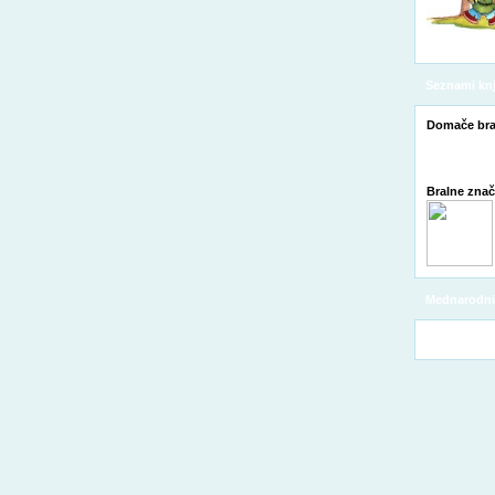
Seznami knj
Domače bra
Bralne zna
Mednarodni 