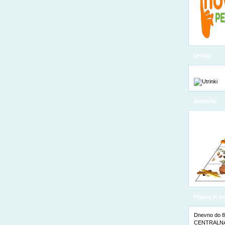
Utrinki
Jedilniki
Prijava in 
Dnevno do 8. 
CENTRALNA 