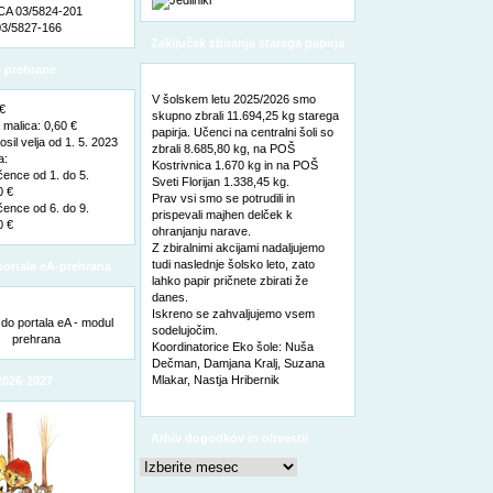
A 03/5824-201
3/5827-166
Zaključek zbiranja starega papirja
 prehrane
V šolskem letu 2025/2026 smo
 €
skupno zbrali 11.694,25 kg starega
malica: 0,60 €
papirja. Učenci na centralni šoli so
sil velja od 1. 5. 2023
zbrali 8.685,80 kg, na POŠ
a:
Kostrivnica 1.670 kg in na POŠ
čence od 1. do 5.
Sveti Florijan 1.338,45 kg.
0 €
Prav vsi smo se potrudili in
čence od 6. do 9.
prispevali majhen delček k
0 €
ohranjanju narave.
Z zbiralnimi akcijami nadaljujemo
tudi naslednje šolsko leto, zato
ortala eA-prehrana
lahko papir pričnete zbirati že
danes.
Iskreno se zahvaljujemo vsem
sodelujočim.
Koordinatorice Eko šole: Nuša
Dečman, Damjana Kralj, Suzana
Mlakar, Nastja Hribernik
2026-2027
Arhiv dogodkov in obvestil
Arhiv
dogodkov
in