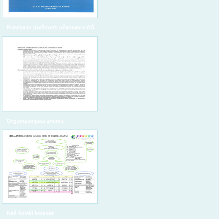
Pravice in dolžnosti učencev v OŠ
Organizacijska shema
Naš šolski koledar