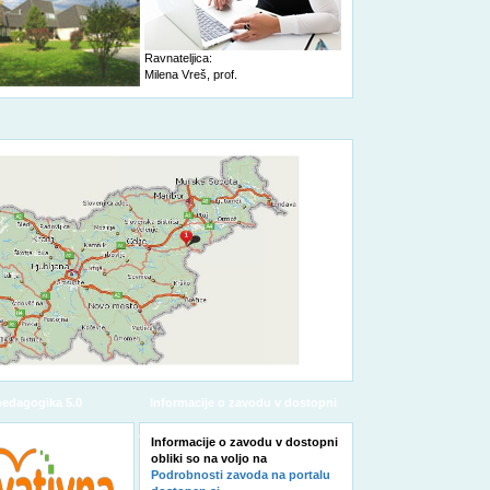
Ravnateljica:
Milena Vreš, prof.
pedagogika 5.0
Informacije o zavodu v dostopni
obliki
Informacije o zavodu v dostopni
obliki so na voljo na
Podrobnosti zavoda na portalu