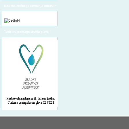
Kodeks etičnega ravnanja odraslih
Turizmu pomaga lastna glava