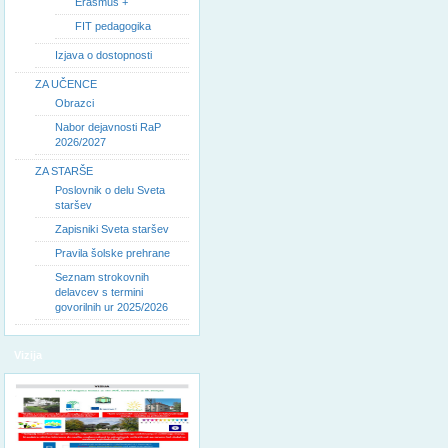
Erasmus +
FIT pedagogika
Izjava o dostopnosti
ZA UČENCE
Obrazci
Nabor dejavnosti RaP
2026/2027
ZA STARŠE
Poslovnik o delu Sveta
staršev
Zapisniki Sveta staršev
Pravila šolske prehrane
Seznam strokovnih
delavcev s termini
govorilnih ur 2025/2026
Vizija