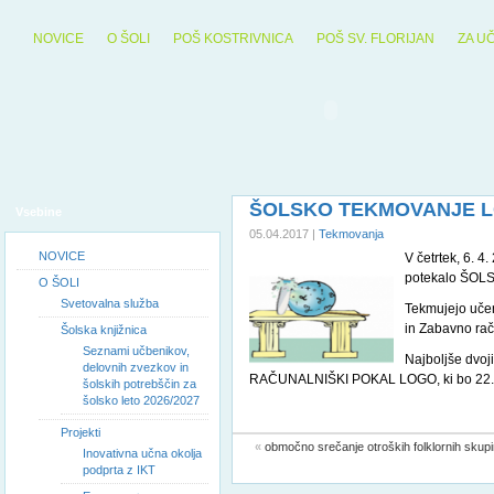
NOVICE
O ŠOLI
POŠ KOSTRIVNICA
POŠ SV. FLORIJAN
ZA U
ŠOLSKO TEKMOVANJE 
Vsebine
05.04.2017 |
Tekmovanja
NOVICE
V četrtek, 6. 4
potekalo ŠO
O ŠOLI
Svetovalna služba
Tekmujejo učen
in Zabavno raču
Šolska knjižnica
Seznami učbenikov,
Najboljše dvoj
delovnih zvezkov in
RAČUNALNIŠKI POKAL LOGO, ki bo 22. 4.
šolskih potrebščin za
šolsko leto 2026/2027
Projekti
«
območno srečanje otroških folklornih skupi
Inovativna učna okolja
podprta z IKT