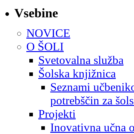
Vsebine
NOVICE
O ŠOLI
Svetovalna služba
Šolska knjižnica
Seznami učbeniko
potrebščin za šol
Projekti
Inovativna učna 