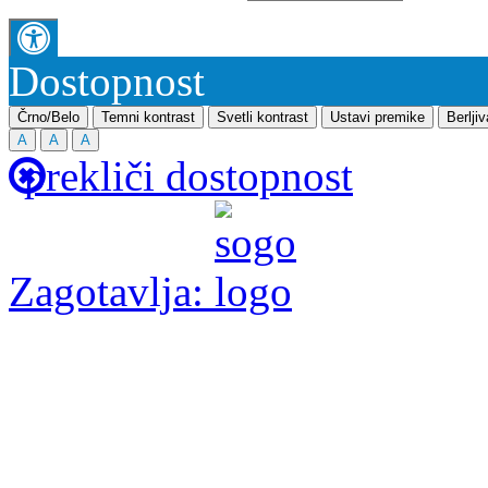
Dostopnost
Črno/Belo
Temni kontrast
Svetli kontrast
Ustavi premike
Berlji
A
A
A
prekliči dostopnost
Zagotavlja: