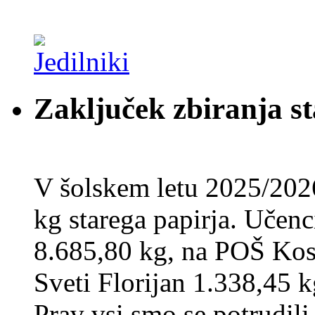
Zaključek zbiranja st
V šolskem letu 2025/202
kg starega papirja. Učenci
8.685,80 kg, na POŠ Kos
Sveti Florijan 1.338,45 k
Prav vsi smo se potrudili