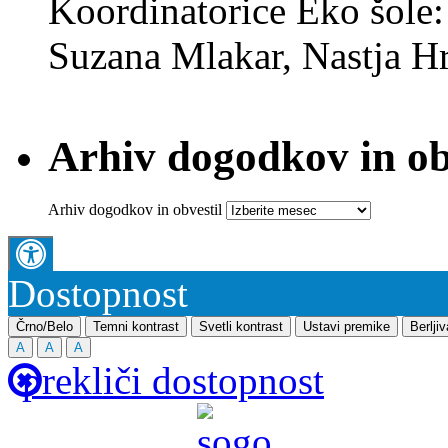
Koordinatorice Eko šole
Suzana Mlakar, Nastja Hr
Arhiv dogodkov in ob
Arhiv dogodkov in obvestil
Dostopnost
Črno/Belo
Temni kontrast
Svetli kontrast
Ustavi premike
Berlji
A
A
A
prekliči dostopnost