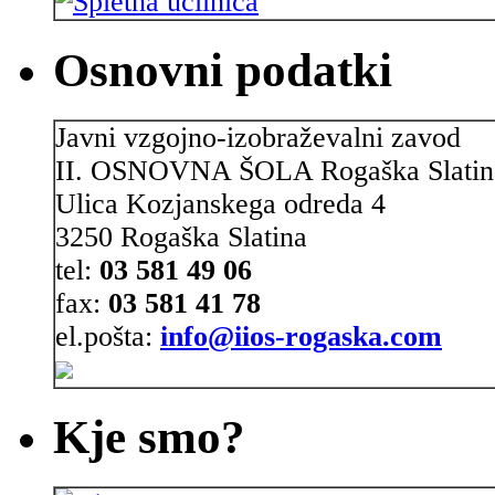
Osnovni podatki
Javni vzgojno-izobraževalni zavod
II. OSNOVNA ŠOLA Rogaška Slatin
Ulica Kozjanskega odreda 4
3250 Rogaška Slatina
tel:
03 581 49 06
fax:
03 581 41 78
el.pošta:
info@iios-rogaska.com
Kje smo?