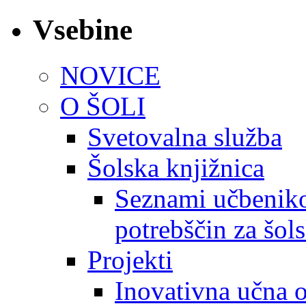
Vsebine
NOVICE
O ŠOLI
Svetovalna služba
Šolska knjižnica
Seznami učbeniko
potrebščin za šol
Projekti
Inovativna učna 