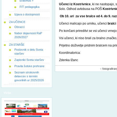
Erasmus +
Učenci iz Kostrivnice
, ki ne nastopajo,
FIT pedagogika
šolo. Odhod avtobusa na POŠ
Kostrivni
Izjava o dostopnosti
Ob 10. uri za vse bralce od 4. do 9. ra
ZA UČENCE
Učenci malicajo po urniku, učenci
bralci
Obrazci
Po končani prireditvi se vsi učenci vrnejo
Nabor dejavnosti RaP
2026/2027
Vsi učenci, ki niso brali za bralno značko
ZA STARŠE
Prijetno doživetje pridnim bralcem na pri
Poslovnik o delu Sveta
Koordinatorica: ra
staršev
Zapisniki Sveta staršev
Zdenka Ižanc mag. Ka
Pravila šolske prehrane
«
fotografira
Seznam strokovnih
delavcev s termini
govorilnih ur 2025/2026
Vizija