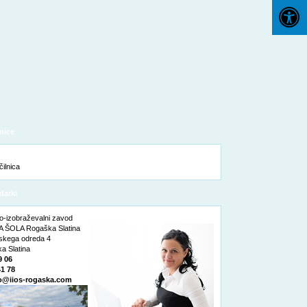
nice
datki
o-izobraževalni zavod
 ŠOLA Rogaška Slatina
nskega odreda 4
a Slatina
9 06
41 78
o@iios-rogaska.com