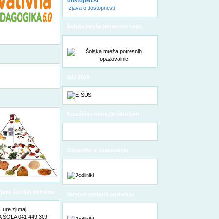
dostopen.si
Izjava o dostopnosti
Šolska mreža potresnih opaz.
SIO 2020
Brezžično omrežje eduroam
Obvestilo o imenovanju
pooblaščene osebe za varstvo
osebnih podatkov
odjava šolskih obrokov
Varstvo osebnih podatkov
ure zjutraj:
ŠOLA 041 449 309