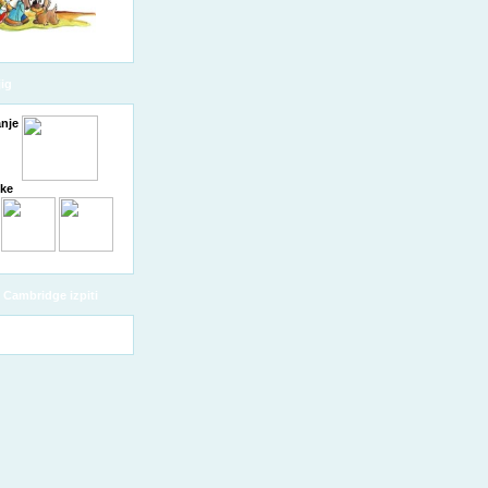
obvestil
ig
nje
čke
Cambridge izpiti