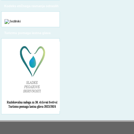
Kodeks etičnega ravnanja odraslih
Turizmu pomaga lastna glava