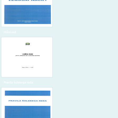
Hišni red
Pravila šolskega reda