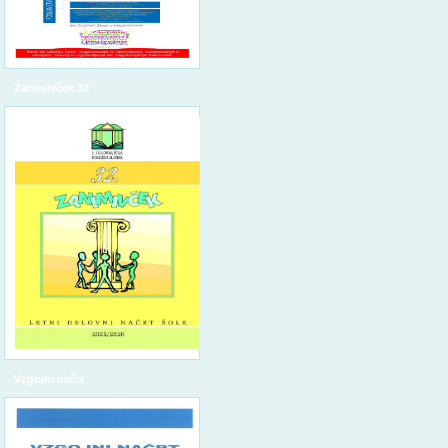
Zanimivček 32
Vzgojni načrt