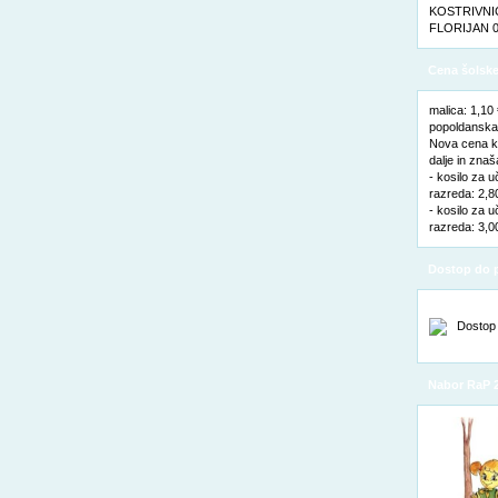
KOSTRIVNIC
FLORIJAN 0
Cena šolske
malica: 1,10
popoldanska 
Nova cena ko
dalje in znaš
- kosilo za u
razreda: 2,8
- kosilo za u
razreda: 3,0
Dostop do p
Nabor RaP 