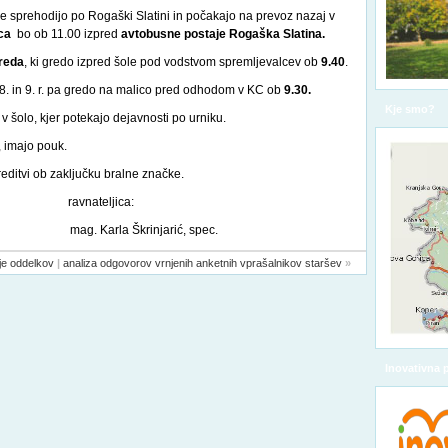
 se sprehodijo po Rogaški Slatini in počakajo na prevoz nazaj v
ca
bo ob 11.00 izpred
avtobusne postaje
Rogaška Slatina.
zreda
,
ki gredo izpred šole pod vodstvom spremljevalcev ob
9.40
.
8. in 9. r. pa gredo na malico pred odhodom v KC ob
9.30.
Kje smo?
 v šolo, kjer potekajo dejavnosti po urniku.
, imajo pouk.
reditvi ob zaključku bralne značke.
vnateljica:
rla Škrinjarić, spec.
nje oddelkov
|
analiza odgovorov vrnjenih anketnih vprašalnikov staršev
»
Inovativna 