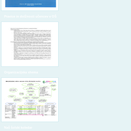
Pravice in dolžnosti učencev v OŠ
Organizacijska shema
Naš šolski koledar