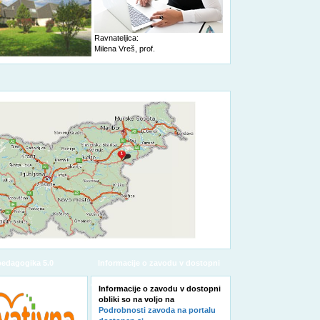
Ravnateljica:
Milena Vreš, prof.
pedagogika 5.0
Informacije o zavodu v dostopni
obliki
Informacije o zavodu v dostopni
obliki so na voljo na
Podrobnosti zavoda na portalu