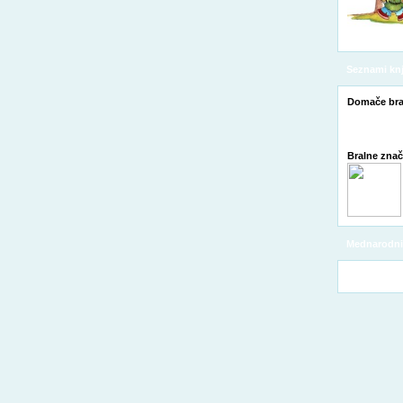
Seznami knj
Domače bra
Bralne zna
Mednarodni 