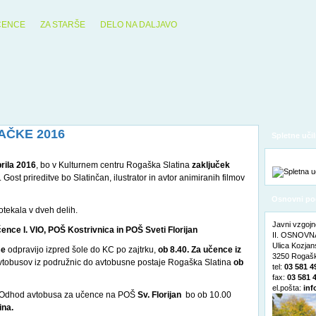
ČENCE
ZA STARŠE
DELO NA DALJAVO
AČKE 2016
Spletne učil
prila 2016
, bo v Kulturnem centru Rogaška Slatina
zaključek
. Gost prireditve bo Slatinčan, ilustrator in avtor animiranih filmov
Osnovni po
otekala v dveh delih.
Javni vzgojn
čence I. VIO, POŠ Kostrivnica in POŠ Sveti Florijan
II. OSNOVNA
Ulica Kozja
se
odpravijo izpred šole do KC po zajtrku,
ob 8.40. Za učence iz
3250 Rogašk
vtobusov iz podružnic do avtobusne postaje Rogaška Slatina
ob
tel:
03 581 4
fax:
03 581 
el.pošta:
inf
olo. Odhod avtobusa za učence na POŠ
Sv. Florijan
bo ob 10.00
ina.