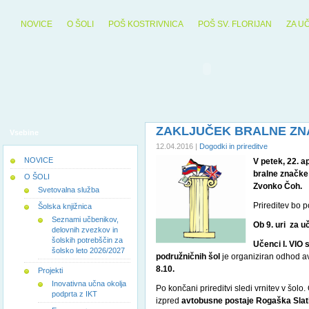
NOVICE
O ŠOLI
POŠ KOSTRIVNICA
POŠ SV. FLORIJAN
ZA U
ZAKLJUČEK BRALNE ZN
Vsebine
12.04.2016 |
Dogodki in prireditve
NOVICE
V petek, 22. a
bralne značke
O ŠOLI
Zvonko Čoh.
Svetovalna služba
Prireditev bo p
Šolska knjižnica
Seznami učbenikov,
Ob 9. uri za u
delovnih zvezkov in
šolskih potrebščin za
Učenci I. VIO 
šolsko leto 2026/2027
podružničnih šol
je organiziran odhod a
8.10.
Projekti
Inovativna učna okolja
Po končani prireditvi sledi vrnitev v š
podprta z IKT
izpred
avtobusne postaje
Rogaška Slat