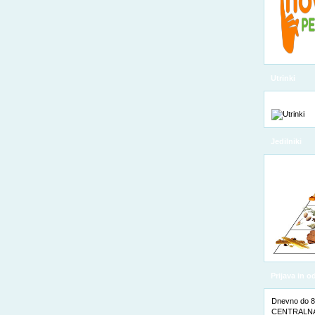
Utrinki
Jedilniki
Prijava in 
Dnevno do 8. 
CENTRALNA 