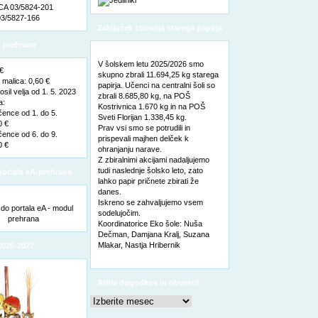
A 03/5824-201
3/5827-166
Zaključek zbiranja starega papirja
 prehrane
V šolskem letu 2025/2026 smo
 €
skupno zbrali 11.694,25 kg starega
malica: 0,60 €
papirja. Učenci na centralni šoli so
sil velja od 1. 5. 2023
zbrali 8.685,80 kg, na POŠ
a:
Kostrivnica 1.670 kg in na POŠ
čence od 1. do 5.
Sveti Florijan 1.338,45 kg.
0 €
Prav vsi smo se potrudili in
čence od 6. do 9.
prispevali majhen delček k
0 €
ohranjanju narave.
Z zbiralnimi akcijami nadaljujemo
tudi naslednje šolsko leto, zato
ortala eA-prehrana
lahko papir pričnete zbirati že
danes.
Iskreno se zahvaljujemo vsem
sodelujočim.
Koordinatorice Eko šole: Nuša
Dečman, Damjana Kralj, Suzana
Mlakar, Nastja Hribernik
2026-2027
Arhiv dogodkov in obvestil
Arhiv
dogodkov
in