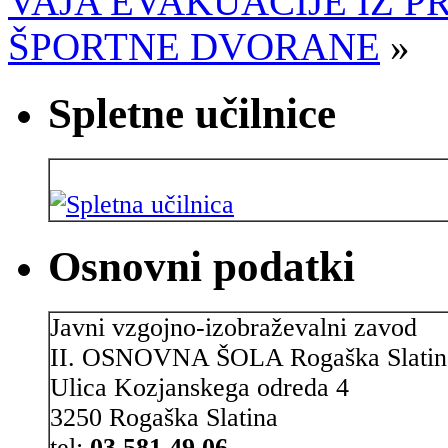
VAJA EVAKUACIJE IZ P
ŠPORTNE DVORANE
»
Spletne učilnice
Osnovni podatki
Javni vzgojno-izobraževalni zavod
II. OSNOVNA ŠOLA Rogaška Slatin
Ulica Kozjanskega odreda 4
3250 Rogaška Slatina
tel:
03 581 49 06