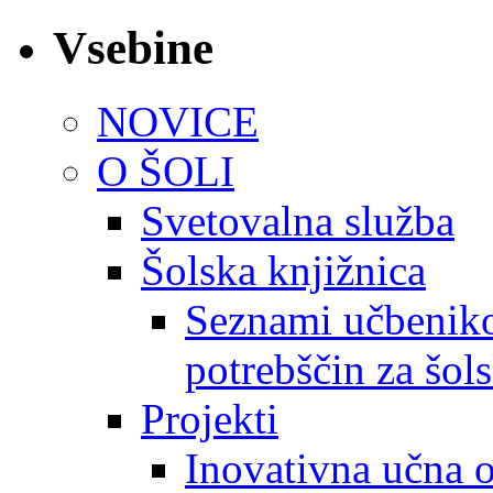
Vsebine
NOVICE
O ŠOLI
Svetovalna služba
Šolska knjižnica
Seznami učbeniko
potrebščin za šol
Projekti
Inovativna učna 