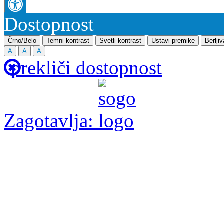
Dostopnost
Črno/Belo
Temni kontrast
Svetli kontrast
Ustavi premike
Berlji
A
A
A
prekliči dostopnost
Zagotavlja: