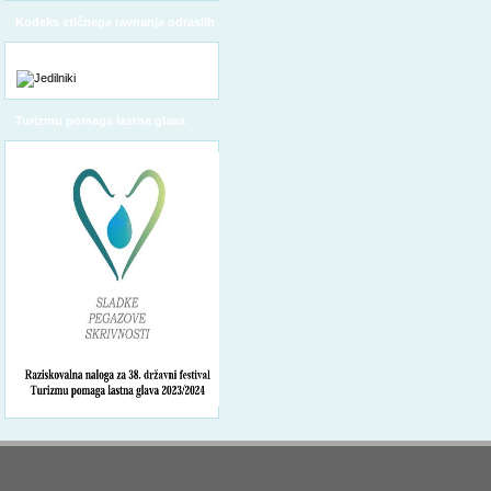
Kodeks etičnega ravnanja odraslih
Turizmu pomaga lastna glava