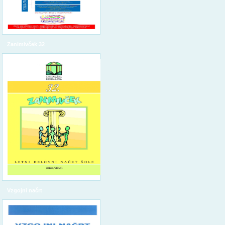
Zanimivček 32
Vzgojni načrt