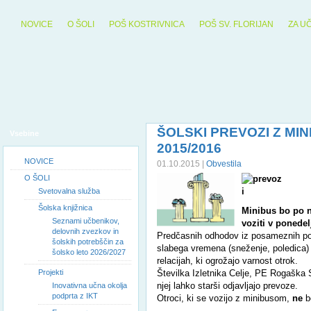
NOVICE
O ŠOLI
POŠ KOSTRIVNICA
POŠ SV. FLORIJAN
ZA U
ŠOLSKI PREVOZI Z MI
Vsebine
2015/2016
NOVICE
01.10.2015 |
Obvestila
O ŠOLI
Svetovalna služba
Šolska knjižnica
Minibus bo po 
Seznami učbenikov,
voziti v ponedel
delovnih zvezkov in
Predčasnih odhodov iz posameznih pos
šolskih potrebščin za
slabega vremena (sneženje, poledica)
šolsko leto 2026/2027
relacijah, ki ogrožajo varnost otrok.
Projekti
Številka Izletnika Celje, PE Rogaška 
njej lahko starši odjavljajo prevoze.
Inovativna učna okolja
podprta z IKT
Otroci, ki se vozijo z minibusom,
ne
b