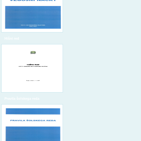
Hišni red
Pravila šolskega reda