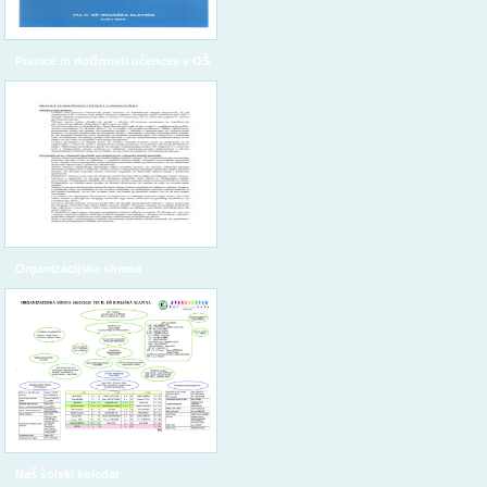
Pravice in dolžnosti učencev v OŠ
Organizacijska shema
Naš šolski koledar