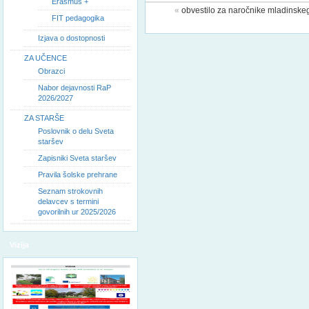
Erasmus +
«
obvestilo za naročnike mladinskega
FIT pedagogika
Izjava o dostopnosti
ZA UČENCE
Obrazci
Nabor dejavnosti RaP
2026/2027
ZA STARŠE
Poslovnik o delu Sveta
staršev
Zapisniki Sveta staršev
Pravila šolske prehrane
Seznam strokovnih
delavcev s termini
govorilnih ur 2025/2026
Vizija