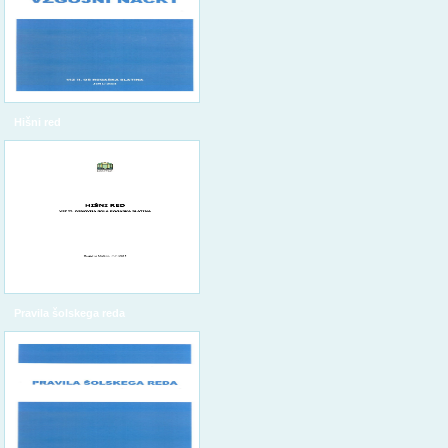
Hišni red
Pravila šolskega reda