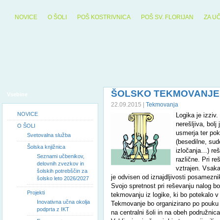
NOVICE
O ŠOLI
POŠ KOSTRIVNICA
POŠ SV. FLORIJAN
ZA U
ŠOLSKO TEKMOVANJE 
Vsebine
22.09.2015 |
Tekmovanja
NOVICE
Logika je izziv.
nerešljiva, bol
O ŠOLI
usmerja ter po
Svetovalna služba
(besedilne, sud
Šolska knjižnica
izločanja…) reš
Seznami učbenikov,
različne. Pri re
delovnih zvezkov in
vztrajen. Vsaka
šolskih potrebščin za
je odvisen od iznajdljivosti posamezni
šolsko leto 2026/2027
Svojo spretnost pri reševanju nalog b
Projekti
tekmovanju iz logike, ki bo potekalo v 
Inovativna učna okolja
Tekmovanje bo organizirano po pouku 
podprta z IKT
na centralni šoli in na obeh podružnica