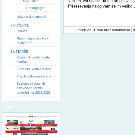
Vabljeni vsi učenci, ki ste se prijavili
Erasmus +
Pri reševanju nalog vam želim veliko 
FIT pedagogika
Izjava o dostopnosti
ZA UČENCE
«
torek 22. 9. dan brez avtomobila
|
d
Obrazci
Nabor dejavnosti RaP
2026/2027
ZA STARŠE
Poslovnik o delu Sveta
staršev
Zapisniki Sveta staršev
Pravila šolske prehrane
Seznam strokovnih
delavcev s termini
govorilnih ur 2025/2026
Vizija