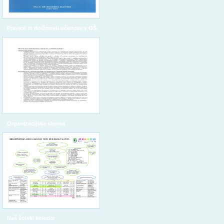
Pravice in dolžnosti učencev v OŠ
Organizacijska shema
Naš šolski koledar