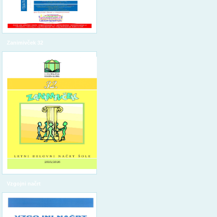
Zanimivček 32
Vzgojni načrt