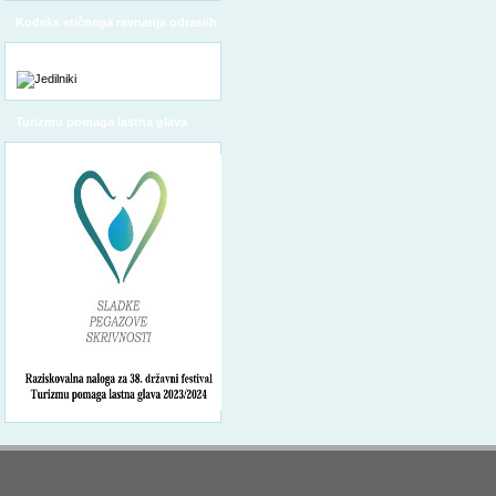
Kodeks etičnega ravnanja odraslih
Turizmu pomaga lastna glava