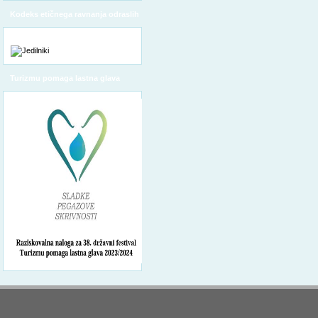
Kodeks etičnega ravnanja odraslih
Turizmu pomaga lastna glava