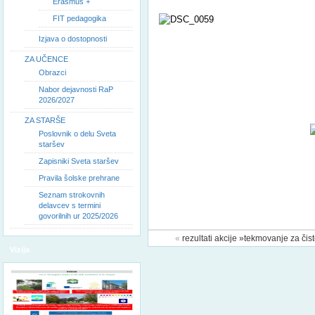
Erasmus +
FIT pedagogika
Izjava o dostopnosti
ZA UČENCE
Obrazci
Nabor dejavnosti RaP
2026/2027
ZA STARŠE
Poslovnik o delu Sveta
staršev
Zapisniki Sveta staršev
Pravila šolske prehrane
Seznam strokovnih
delavcev s termini
govorilnih ur 2025/2026
«
rezultati akcije »tekmovanje za čis
Vizija