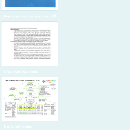
Pravice in dolžnosti učencev v OŠ
Organizacijska shema
Naš šolski koledar