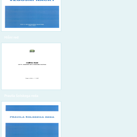
Hišni red
Pravila šolskega reda