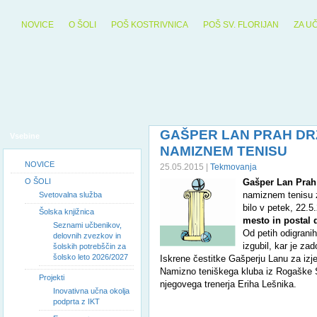
NOVICE
O ŠOLI
POŠ KOSTRIVNICA
POŠ SV. FLORIJAN
ZA U
GAŠPER LAN PRAH DR
Vsebine
NAMIZNEM TENISU
NOVICE
25.05.2015 |
Tekmovanja
O ŠOLI
Gašper Lan Prah
namiznem tenisu z
Svetovalna služba
bilo v petek, 22.
Šolska knjižnica
mesto in postal 
Seznami učbenikov,
Od petih odigranih
delovnih zvezkov in
izgubil, kar je za
šolskih potrebščin za
šolsko leto 2026/2027
Iskrene čestitke Gašperju Lanu za izj
Namizno teniškega kluba iz Rogaške S
Projekti
njegovega trenerja Eriha Lešnika.
Inovativna učna okolja
podprta z IKT