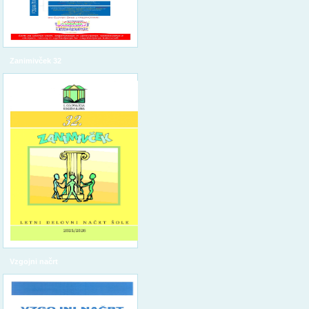
Zanimivček 32
Vzgojni načrt