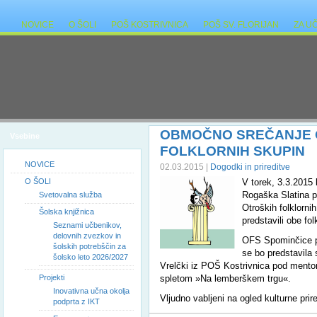
NOVICE
O ŠOLI
POŠ KOSTRIVNICA
POŠ SV. FLORIJAN
ZA U
OBMOČNO SREČANJE 
Vsebine
FOLKLORNIH SKUPIN
NOVICE
02.03.2015 |
Dogodki in prireditve
O ŠOLI
V torek, 3.3.2015 
Rogaška Slatina 
Svetovalna služba
Otroških folklorni
Šolska knjižnica
predstavili obe fol
Seznami učbenikov,
delovnih zvezkov in
OFS Spominčice 
šolskih potrebščin za
se bo predstavila
šolsko leto 2026/2027
Vrelčki iz POŠ Kostrivnica pod ment
Projekti
spletom »Na lemberškem trgu«.
Inovativna učna okolja
Vljudno vabljeni na ogled kulturne prire
podprta z IKT