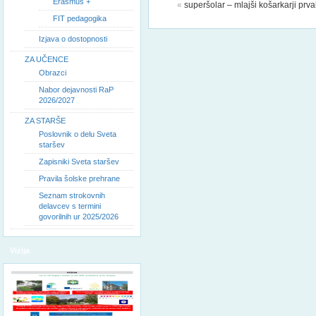
Erasmus +
«
superšolar – mlajši košarkarji prvak
FIT pedagogika
Izjava o dostopnosti
ZA UČENCE
Obrazci
Nabor dejavnosti RaP
2026/2027
ZA STARŠE
Poslovnik o delu Sveta
staršev
Zapisniki Sveta staršev
Pravila šolske prehrane
Seznam strokovnih
delavcev s termini
govorilnih ur 2025/2026
Vizija