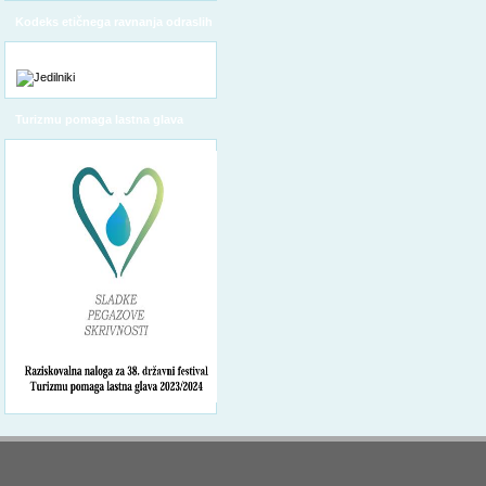
Kodeks etičnega ravnanja odraslih
Turizmu pomaga lastna glava