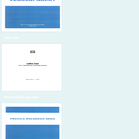
Hišni red
Pravila šolskega reda