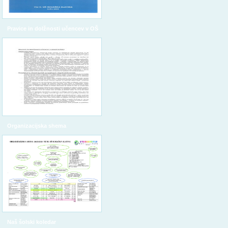
Pravice in dolžnosti učencev v OŠ
Organizacijska shema
Naš šolski koledar