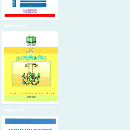
Zanimivček 32
Vzgojni načrt