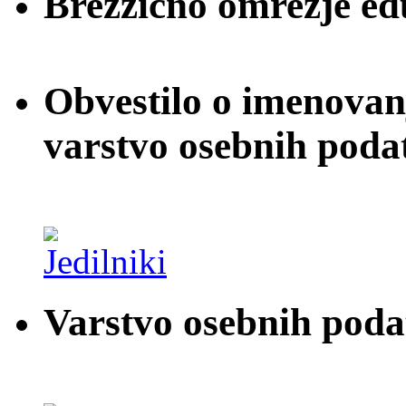
Brezžično omrežje e
Obvestilo o imenovan
varstvo osebnih poda
Varstvo osebnih pod