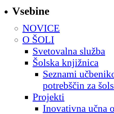
Vsebine
NOVICE
O ŠOLI
Svetovalna služba
Šolska knjižnica
Seznami učbeniko
potrebščin za šol
Projekti
Inovativna učna 