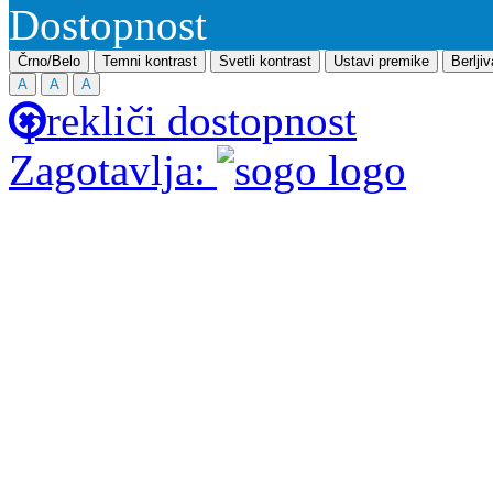
Dostopnost
Črno/Belo
Temni kontrast
Svetli kontrast
Ustavi premike
Berlji
A
A
A
prekliči dostopnost
Zagotavlja: