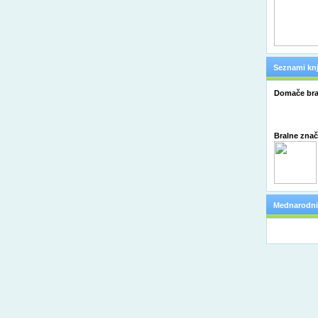
Seznami knj
Domače bra
Bralne zna
Mednarodni 