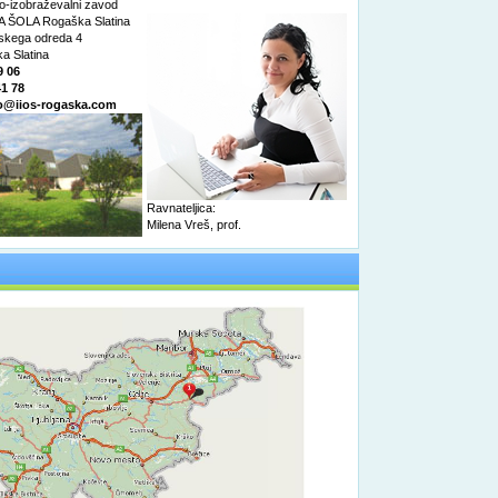
o-izobraževalni zavod
 ŠOLA Rogaška Slatina
nskega odreda 4
a Slatina
9 06
41 78
o@iios-rogaska.com
Ravnateljica:
Milena Vreš, prof.