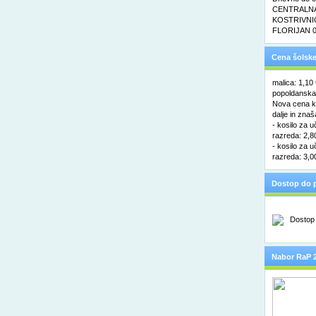
CENTRALNA 
KOSTRIVNIC
FLORIJAN 0
Cena šolske
malica: 1,10
popoldanska 
Nova cena ko
dalje in znaš
- kosilo za u
razreda: 2,8
- kosilo za u
razreda: 3,0
Dostop do p
Nabor RaP 