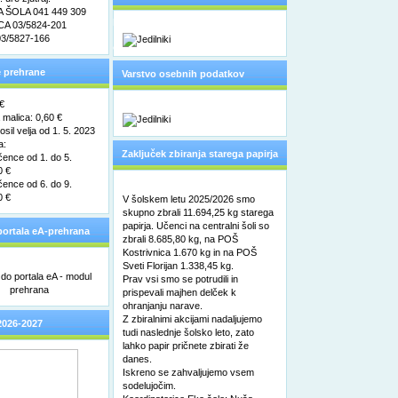
ŠOLA 041 449 309
pooblaščene osebe za varstvo
A 03/5824-201
3/5827-166
osebnih podatkov
 prehrane
Varstvo osebnih podatkov
 €
malica: 0,60 €
sil velja od 1. 5. 2023
a:
Zaključek zbiranja starega papirja
čence od 1. do 5.
0 €
čence od 6. do 9.
0 €
V šolskem letu 2025/2026 smo
skupno zbrali 11.694,25 kg starega
papirja. Učenci na centralni šoli so
ortala eA-prehrana
zbrali 8.685,80 kg, na POŠ
Kostrivnica 1.670 kg in na POŠ
Sveti Florijan 1.338,45 kg.
Prav vsi smo se potrudili in
prispevali majhen delček k
ohranjanju narave.
Z zbiralnimi akcijami nadaljujemo
2026-2027
tudi naslednje šolsko leto, zato
lahko papir pričnete zbirati že
danes.
Iskreno se zahvaljujemo vsem
sodelujočim.