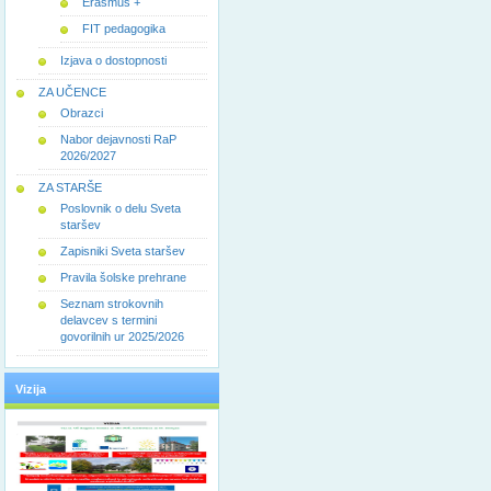
Erasmus +
FIT pedagogika
Izjava o dostopnosti
ZA UČENCE
Obrazci
Nabor dejavnosti RaP
2026/2027
ZA STARŠE
Poslovnik o delu Sveta
staršev
Zapisniki Sveta staršev
Pravila šolske prehrane
Seznam strokovnih
delavcev s termini
govorilnih ur 2025/2026
Vizija