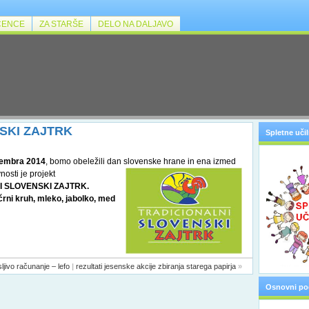
ČENCE
ZA STARŠE
DELO NA DALJAVO
SKI ZAJTRK
Spletne učil
vembra 2014
, bomo obeležili dan slovenske hrane in ena
izmed
osti je projekt
I SLOVENSKI ZAJTRK.
črni kruh, mleko, jabolko, med
sljivo računanje – lefo
|
rezultati jesenske akcije zbiranja starega papirja
»
Osnovni po