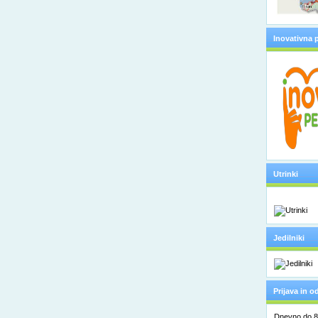
Inovativna 
Utrinki
Jedilniki
Prijava in 
Dnevno do 8. 