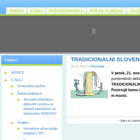
NOVICE
O ŠOLI
POŠ KOSTRIVNICA
POŠ SV. FLORIJAN
ZA U
TRADICIONALNI SLOVEN
Vsebine
16.11.2014 |
Obvestila
NOVICE
V petek, 21. no
pomembnih aktivn
O ŠOLI
TRADICIONALN
Svetovalna služba
Postregli bomo 
Šolska knjižnica
in maslo.
Seznami učbenikov,
delovnih zvezkov in
šolskih potrebščin za
šolsko leto 2026/2027
«
hitro in zane
Projekti
Inovativna učna okolja
podprta z IKT