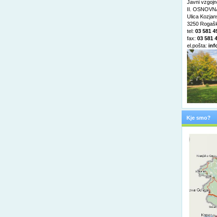
Javni vzgojn
II. OSNOVNA
Ulica Kozja
3250 Rogašk
tel:
03 581 4
fax:
03 581 
el.pošta:
inf
Kje smo?