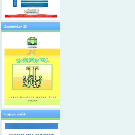
Zanimivček 32
Vzgojni načrt