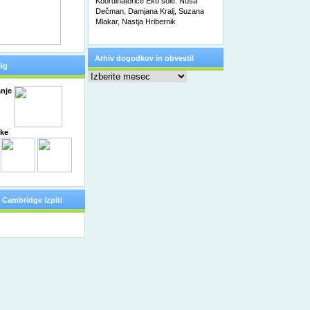
Koordinatorice Eko šole: Nuša
Dečman, Damjana Kralj, Suzana
Mlakar, Nastja Hribernik
Arhiv dogodkov in obvestil
ig
Arhiv
dogodkov
in
nje
obvestil
čke
Cambridge izpiti