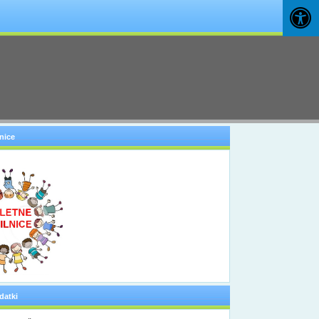
nice
datki