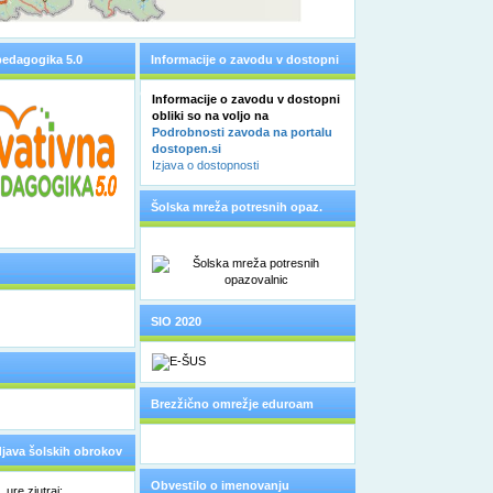
pedagogika 5.0
Informacije o zavodu v dostopni
obliki
Informacije o zavodu v dostopni
obliki so na voljo na
Podrobnosti zavoda na portalu
dostopen.si
Izjava o dostopnosti
Šolska mreža potresnih opaz.
SIO 2020
Brezžično omrežje eduroam
odjava šolskih obrokov
Obvestilo o imenovanju
ure zjutraj: