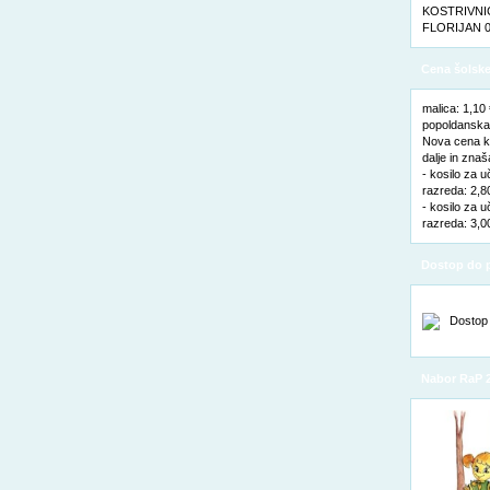
KOSTRIVNIC
FLORIJAN 0
Cena šolske
malica: 1,10
popoldanska 
Nova cena ko
dalje in znaš
- kosilo za u
razreda: 2,8
- kosilo za u
razreda: 3,0
Dostop do p
Nabor RaP 