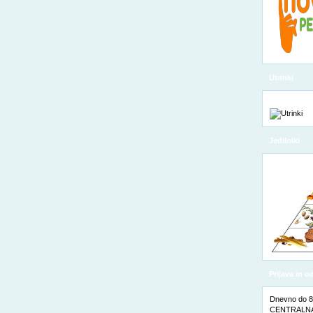
Utrinki
Jedilniki
Prijava in 
Dnevno do 8. 
CENTRALNA 