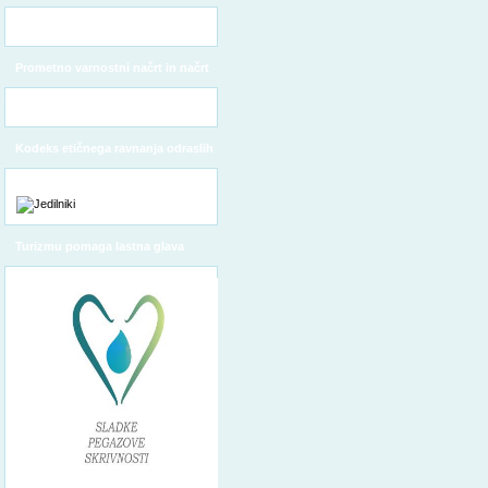
Prometno varnostni načrt in načrt
šolskih poti
Kodeks etičnega ravnanja odraslih
Turizmu pomaga lastna glava