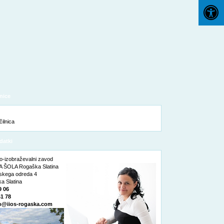
nice
datki
o-izobraževalni zavod
 ŠOLA Rogaška Slatina
nskega odreda 4
a Slatina
9 06
41 78
o@iios-rogaska.com