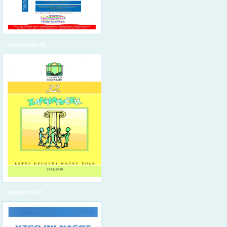
Zanimivček 32
Vzgojni načrt