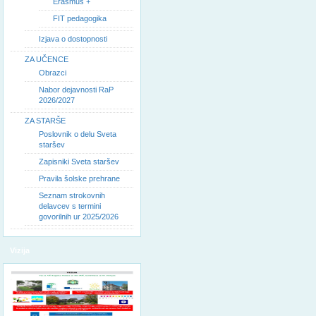
Erasmus +
FIT pedagogika
Izjava o dostopnosti
ZA UČENCE
Obrazci
Nabor dejavnosti RaP
2026/2027
ZA STARŠE
Poslovnik o delu Sveta
staršev
Zapisniki Sveta staršev
Pravila šolske prehrane
Seznam strokovnih
delavcev s termini
govorilnih ur 2025/2026
Vizija