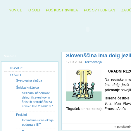
NOVICE
O ŠOLI
POŠ KOSTRIVNICA
POŠ SV. FLORIJAN
ZA U
Slovenščina ima dolg jezik
Vsebine
17.03.2014 |
Tekmovanja
NOVICE
URADNI REZ
O ŠOLI
Na regijskem t
Svetovalna služba
ima dolg jezik
Šolska knjižnica
priznanje
osvojil
Seznami učbenikov,
delovnih zvezkov in
Iskrene čestitk
šolskih potrebščin za
9. a, Maji Plav
šolsko leto 2026/2027
Tirgušek ter somentorju Ernestu Artiču.
Projekti
Inovativna učna okolja
podprta z IKT
«
petošolci