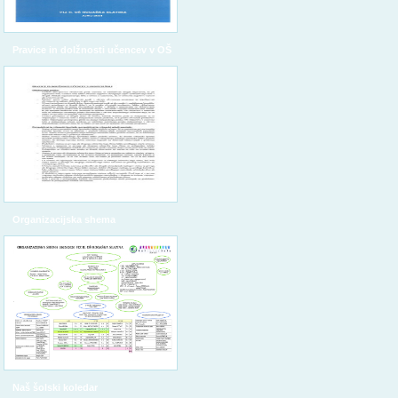
Pravice in dolžnosti učencev v OŠ
Organizacijska shema
Naš šolski koledar