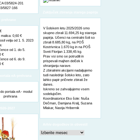
A 03/5824-201
3/5827-166
Zaključek zbiranja starega papirja
 prehrane
V šolskem letu 2025/2026 smo
 €
skupno zbrali 11.694,25 kg starega
malica: 0,60 €
papirja. Učenci na centralni šoli so
sil velja od 1. 5. 2023
zbrali 8.685,80 kg, na POŠ
a:
Kostrivnica 1.670 kg in na POŠ
čence od 1. do 5.
Sveti Florijan 1.338,45 kg.
0 €
Prav vsi smo se potrudili in
čence od 6. do 9.
prispevali majhen delček k
0 €
ohranjanju narave.
Z zbiralnimi akcijami nadaljujemo
tudi naslednje šolsko leto, zato
ortala eA-prehrana
lahko papir pričnete zbirati že
danes.
Iskreno se zahvaljujemo vsem
sodelujočim.
Koordinatorice Eko šole: Nuša
Dečman, Damjana Kralj, Suzana
Mlakar, Nastja Hribernik
2026-2027
Arhiv dogodkov in obvestil
Arhiv
dogodkov
in