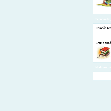
Seznami knj
Domače bra
Bralne zna
Mednarodni 