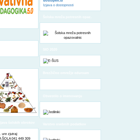
dostopen.si
Izjava o dostopnosti
Šolska mreža potresnih opaz.
SIO 2020
Brezžično omrežje eduroam
Obvestilo o imenovanju
pooblaščene osebe za varstvo
osebnih podatkov
odjava šolskih obrokov
Varstvo osebnih podatkov
ure zjutraj:
ŠOLA 041 449 309