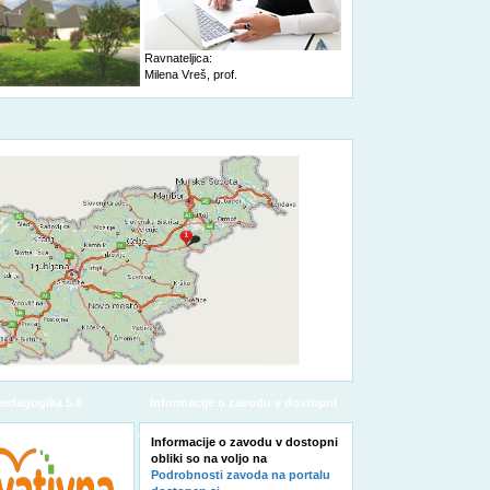
Ravnateljica:
Milena Vreš, prof.
pedagogika 5.0
Informacije o zavodu v dostopni
obliki
Informacije o zavodu v dostopni
obliki so na voljo na
Podrobnosti zavoda na portalu