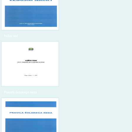
Hišni red
Pravila šolskega reda